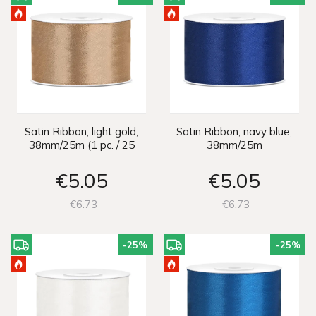
Satin Ribbon, light gold,
Satin Ribbon, navy blue,
38mm/25m (1 pc. / 25
38mm/25m
lm)
€5
05
€5
05
€6
73
€6
73
-25
%
-25
%