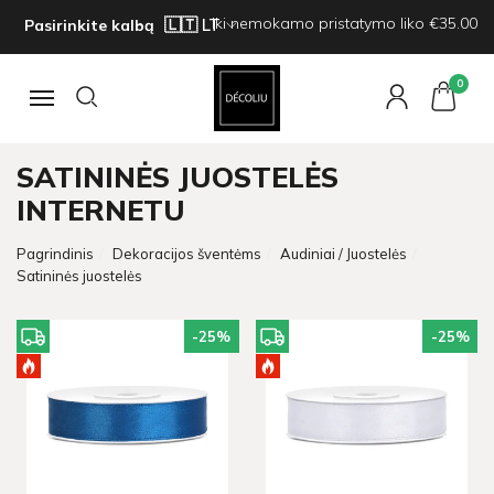
Iki nemokamo pristatymo liko €35.00
Pasirinkite kalbą
0
Navigacija
SATININĖS JUOSTELĖS
INTERNETU
Pagrindinis
Dekoracijos šventėms
Audiniai / Juostelės
Satininės juostelės
-25
%
-25
%