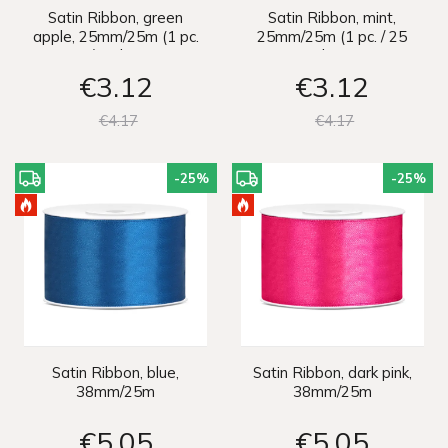
Satin Ribbon, green
Satin Ribbon, mint,
apple, 25mm/25m (1 pc.
25mm/25m (1 pc. / 25
/ 25 lm)
lm)
€3
12
€3
12
€4
17
€4
17
-25
%
-25
%
Satin Ribbon, blue,
Satin Ribbon, dark pink,
38mm/25m
38mm/25m
€5
05
€5
05