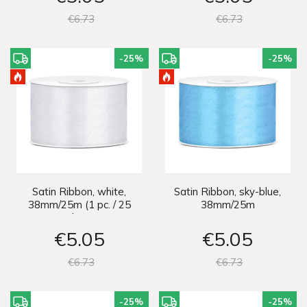
€6
73
€6
73
-25
%
-25
%
Satin Ribbon, white,
Satin Ribbon, sky-blue,
38mm/25m (1 pc. / 25
38mm/25m
lm)
€5
05
€5
05
€6
73
€6
73
-25
%
-25
%