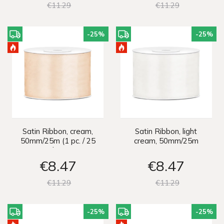
€11
29
€11
29
-25
%
-25
%
Satin Ribbon, cream,
Satin Ribbon, light
50mm/25m (1 pc. / 25
cream, 50mm/25m
lm)
€8
47
€8
47
€11
29
€11
29
-25
%
-25
%