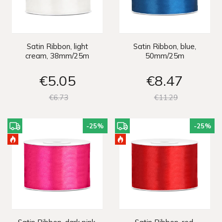
Satin Ribbon, light
Satin Ribbon, blue,
cream, 38mm/25m
50mm/25m
€5
05
€8
47
€6
73
€11
29
-25
%
-25
%