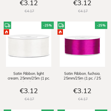
€3
12
€3
12
€4
17
€4
17
-25
%
-25
%
Satin Ribbon, light
Satin Ribbon, fuchsia,
cream, 25mm/25m (1 pc.
25mm/25m (1 pc. / 25
/ 25 lm)
lm)
€3
12
€3
12
€4
17
€4
17