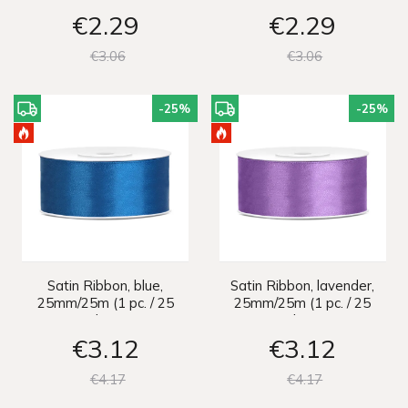
€2
29
€2
29
€3
06
€3
06
-25
%
-25
%
Satin Ribbon, blue,
Satin Ribbon, lavender,
25mm/25m (1 pc. / 25
25mm/25m (1 pc. / 25
lm)
lm)
€3
12
€3
12
€4
17
€4
17