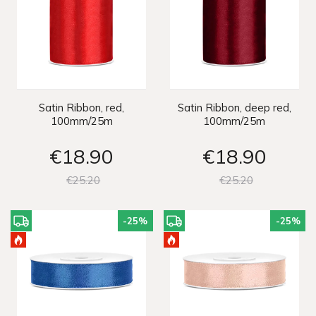
Satin Ribbon, red,
Satin Ribbon, deep red,
100mm/25m
100mm/25m
€18
90
€18
90
€25
20
€25
20
-25
%
-25
%