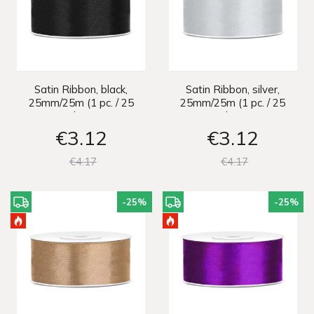
Satin Ribbon, black,
Satin Ribbon, silver,
25mm/25m (1 pc. / 25
25mm/25m (1 pc. / 25
lm)
lm)
€3
12
€3
12
€4
17
€4
17
-25
%
-25
%