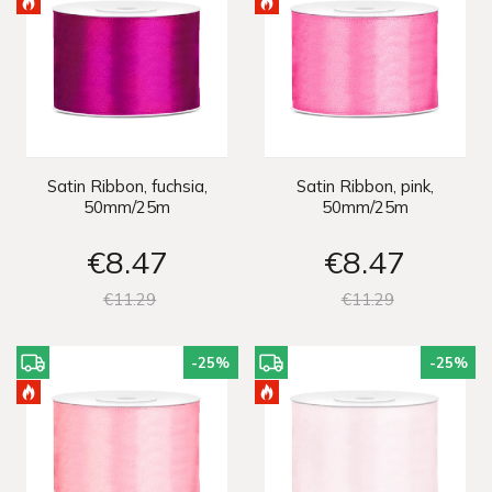
Satin Ribbon, fuchsia,
Satin Ribbon, pink,
50mm/25m
50mm/25m
€8
47
€8
47
€11
29
€11
29
-25
%
-25
%