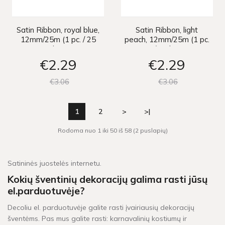
Satin Ribbon, royal blue,
Satin Ribbon, light
12mm/25m (1 pc. / 25
peach, 12mm/25m (1 pc.
lm)
/ 25 lm)
€2
29
€2
29
€3
06
€3
06
1
2
>
>|
Rodoma nuo 1 iki 50 iš 58 (2 puslapių)
Satininės juostelės internetu.
Kokių šventinių dekoracijų galima rasti jūsų
el.parduotuvėje?
Decoliu el. parduotuvėje galite rasti įvairiausių dekoracijų
šventėms. Pas mus galite rasti: karnavalinių kostiumų ir