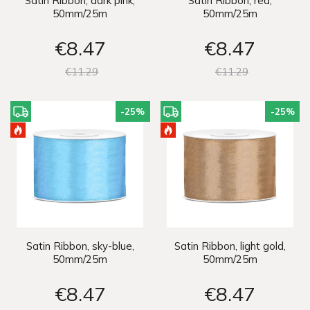
Satin Ribbon, dark pink,
Satin Ribbon, red,
50mm/25m
50mm/25m
€8
47
€8
47
€11
29
€11
29
-25
%
-25
%
Satin Ribbon, sky-blue,
Satin Ribbon, light gold,
50mm/25m
50mm/25m
€8
47
€8
47