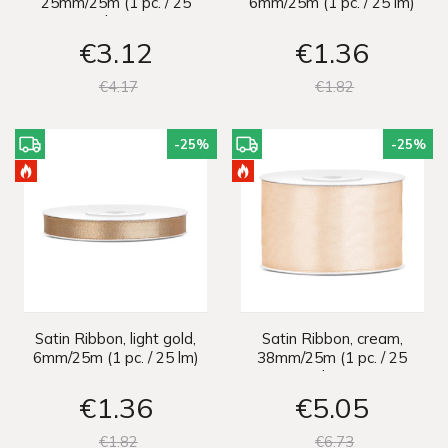
25mm/25m (1 pc. / 25
6mm/25m (1 pc. / 25 lm)
lm)
€3
12
€1
36
€4
17
€1
82
-25
%
-25
%
Satin Ribbon, light gold,
Satin Ribbon, cream,
6mm/25m (1 pc. / 25 lm)
38mm/25m (1 pc. / 25
lm)
€1
36
€5
05
€1
82
€6
73