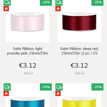
-25
%
-25
%
Satin Ribbon, light
Satin Ribbon, deep red,
powder pink, 25mm/25m
25mm/25m (1 pc. / 25
(1 pc. / 25 lm)
lm)
€3
12
€3
12
€4
17
€4
17
-25
%
-25
%