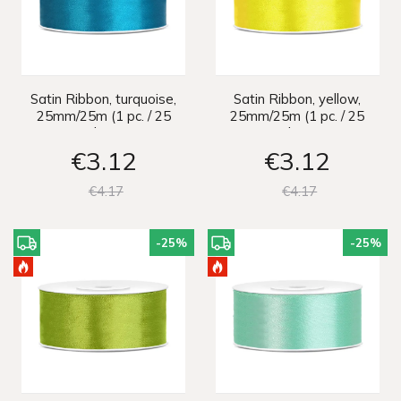
Satin Ribbon, turquoise,
Satin Ribbon, yellow,
25mm/25m (1 pc. / 25
25mm/25m (1 pc. / 25
lm)
lm)
€3
12
€3
12
€4
17
€4
17
-25
%
-25
%