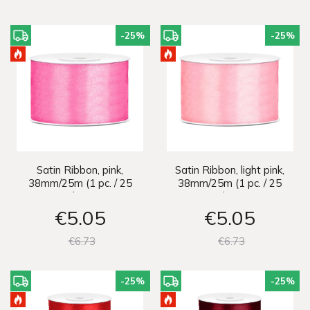
-25
%
-25
%
Satin Ribbon, pink,
Satin Ribbon, light pink,
38mm/25m (1 pc. / 25
38mm/25m (1 pc. / 25
lm)
lm)
€5
05
€5
05
€6
73
€6
73
-25
%
-25
%