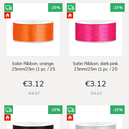
-25
%
-25
%
Satin Ribbon, orange,
Satin Ribbon, dark pink,
25mm/25m (1 pc. / 25
25mm/25m (1 pc. / 25
lm)
lm)
€3
12
€3
12
€4
17
€4
17
-25
%
-25
%