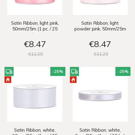
Satin Ribbon, light pink,
Satin Ribbon, light
50mm/25m (1 pc. / 25
powder pink, 50mm/25m
lm)
€8
47
€8
47
€11
29
€11
29
-25
%
-25
%
Satin Ribbon, white,
Satin Ribbon, white,