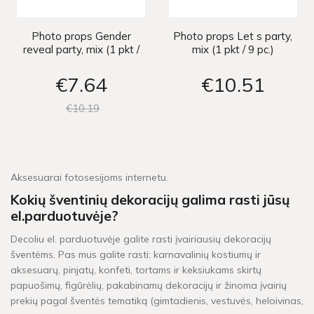
Photo props Gender
Photo props Let s party,
reveal party, mix (1 pkt /
mix (1 pkt / 9 pc.)
11 pc.)
€7
64
€10
51
€10
19
Aksesuarai fotosesijoms internetu.
Kokių šventinių dekoracijų galima rasti jūsų
el.parduotuvėje?
Decoliu el. parduotuvėje galite rasti įvairiausių dekoracijų
šventėms. Pas mus galite rasti: karnavalinių kostiumų ir
aksesuarų, pinjatų, konfeti, tortams ir keksiukams skirtų
papuošimų, figūrėlių, pakabinamų dekoracijų ir žinoma įvairių
prekių pagal šventės tematiką (gimtadienis, vestuvės, heloivinas,