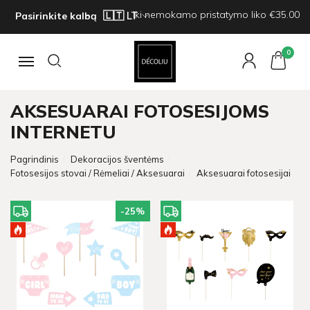
Iki nemokamo pristatymo liko €35.00
Pasirinkite kalbą
0
Navigacija
AKSESUARAI FOTOSESIJOMS
INTERNETU
Pagrindinis
Dekoracijos šventėms
Fotosesijos stovai / Rėmeliai / Aksesuarai
Aksesuarai fotosesijai
-25
%