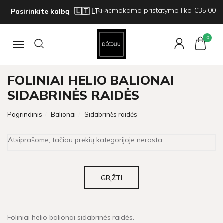
Iki nemokamo pristatymo liko €35.00
Pasirinkite kalbą
0
Navigacija
FOLINIAI HELIO BALIONAI
SIDABRINĖS RAIDĖS
Pagrindinis
Balionai
Sidabrinės raidės
Atsiprašome, tačiau prekių kategorijoje nerasta.
GRĮŽTI
Foliniai helio balionai sidabrinės raidės.