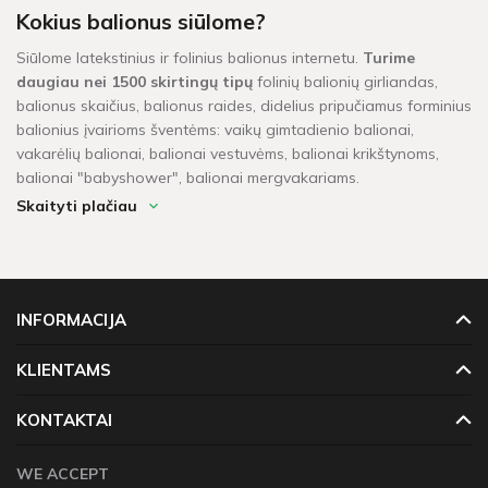
Kokius balionus siūlome?
Siūlome latekstinius ir folinius balionus internetu.
Turime
daugiau nei 1500 skirtingų tipų
folinių balionių girliandas,
balionus skaičius, balionus raides, didelius pripučiamus forminius
balionius įvairioms šventėms: vaikų gimtadienio balionai,
vakarėlių balionai, balionai vestuvėms, balionai krikštynoms,
balionai "babyshower", balionai mergvakariams.
Skaityti plačiau
Ar prekes turime sandėlyje?
Balionai pažymėti žaliu sandėlio ženkleliu yra pristatomi per 1-2
darbo dienas. Kitų balionų, kurių vietoje neturime, pristatymas
gali užtrukti tarp 4 - 16 darbo dienų. Prekių krepšeliui, kuris
INFORMACIJA
didesnis neu 60 Eur, taikomas nemokamas pristatymas!
KLIENTAMS
KONTAKTAI
WE ACCEPT