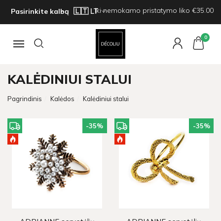
Iki nemokamo pristatymo liko €35.00
Pasirinkite kalbą
0
Navigacija
KALĖDINIUI STALUI
Pagrindinis
Kalėdos
Kalėdiniui stalui
-35
%
-35
%