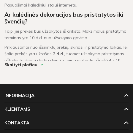
Papuošimai kalėdiniui stalui internetu.
Ar kalėdinės dekoracijos bus pristatytos iki
švenčių?
Taip, jei prekės bus užsakytos iš anksto. Maksimalus pristatymo
terminas yra 10 d.d. nuo užsakymo gavimo.
Priklausomai nuo išsirinktų prekių, skiriasi ir pristatymo laikas. Jei
šalia prekės yra užrašas
2 d.d.
, tuomet užsakymo pristatymas
užtruks iki dviejų darbo dienų, o jeigu matysite užrašą
4 - 10
Skaityti plačiau
d.d.
, tai prekių teks palaukti iki dešimties darbo dienų.
Kokios yra populiariausios kalėdinės
dekoracijos?
INFORMACIJA
Atsakyti į šį klausimą sudėtinga. Kuriant kalėdinį įvaizdį svarbu
visa visuma, kad kalėdinės dekoracijos derėtų tarpusavyje tiek
KLIENTAMS
spalviškai, tiek pasirinktu dekoravimo stiliumi.
KONTAKTAI