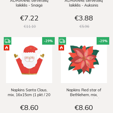
ADRIANNE servetėlių
ADRIANNE servetėlių
laikiklis - Snaigė
laikiklis - Auksinis
kaspinas
€7
22
€3
88
€11
10
€5
96
-29
%
-29
%
Napkins Santa Claus,
Napkins Red star of
mix, 16x15cm (1 pkt / 20
Bethlehem, mix,
pc.)
14.5x15.5cm (1 pkt / 20
pc.)
€8
60
€8
60