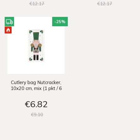
€12
17
€12
17
-25
%
Cutlery bag Nutcracker,
10x20 cm, mix (1 pkt / 6
pc.)
€6
82
€9
10