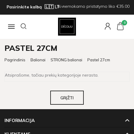
Iki nemokamo pristatymo liko €35.00
Pasirinkite kalbą
0
Navigacija
PASTEL 27CM
Pagrindinis
Balionai
STRONG balionai
Pastel 27cm
Atsiprašome, tačiau prekių kategorijoje nerasta.
GRĮŽTI
INFORMACIJA