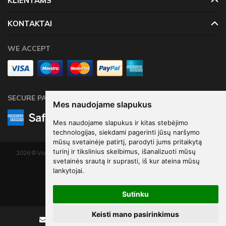
KLIENTAMS
KONTAKTAI
WE ACCEPT
SECURE PAYMENTS
Mes naudojame slapukus
Mes naudojame slapukus ir kitas stebėjimo
technologijas, siekdami pagerinti jūsų naršymo
mūsų svetainėje patirtį, parodyti jums pritaikytą
turinį ir tikslinius skelbimus, išanalizuoti mūsų
2026 © Visos teisės saugomos. Kopijuoti, platinti svetainės turinį be autorių
svetainės srautą ir suprasti, iš kur ateina mūsų
sutikimo draudžiama.
lankytojai.
Elektroninių parduotuvių nuoma
-
eShoprent.com
Sutinku
Keisti mano pasirinkimus
Rašyti
Skambinti