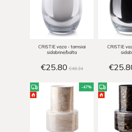
CRISTIE vaza - tamsiai
CRISTIE vaz
sidabrinė/balta
sidab
€25
80
€25
8
€48
34
-47
%