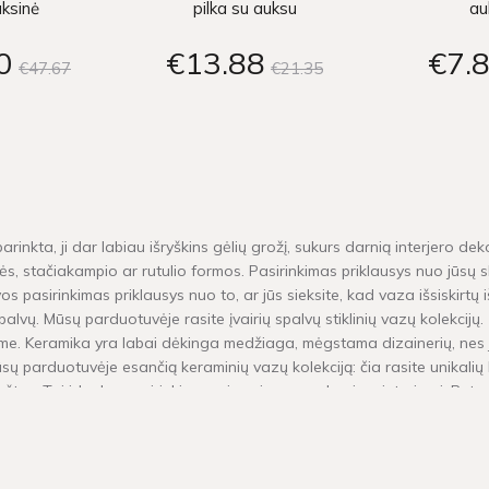
uksinė
pilka su auksu
au
0
€13
88
€7
€47
67
€21
35
rinkta, ji dar labiau išryškins gėlių grožį, sukurs darnią interjero dek
inės, stačiakampio ar rutulio formos. Pasirinkimas priklausys nuo jūsų 
os pasirinkimas priklausys nuo to, ar jūs sieksite, kad vaza išsiskirtų
palvų. Mūsų parduotuvėje rasite įvairių spalvų stiklinių vazų kolekcijų.
. Keramika yra labai dėkinga medžiaga, mėgstama dizainerių, nes ji
ų parduotuvėje esančią keraminių vazų kolekciją: čia rasite unikalių k
aštus. Tai idealus pasirinkimas, visų pirma, moderniam interjerui. Bet 
umi.
as?