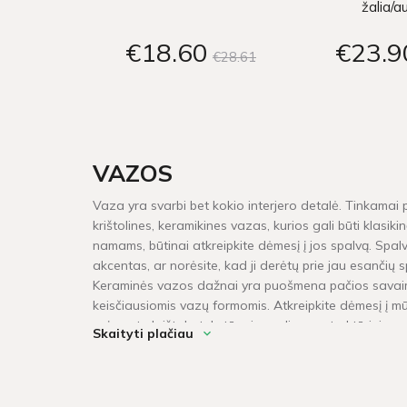
žalia/a
€18
60
€23
9
€28
61
VAZOS
Vaza yra svarbi bet kokio interjero detalė. Tinkamai pa
krištolines, keramikines vazas, kurios gali būti klasik
namams, būtinai atkreipkite dėmesį į jos spalvą. Spalv
akcentas, ar norėsite, kad ji derėtų prie jau esančių s
Keraminės vazos dažnai yra puošmena pačios savaime
keisčiausiomis vazų formomis. Atkreipkite dėmesį į mūs
neįprastą krištolo tekstūrą ir madingus struktūrinius r
Skaityti plačiau
erdvėse, išdėstytose minimalistiniu skandinavišku stili
Kiek laiko užtrunka prekių pristatym