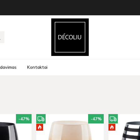
rdavimas
Kontaktai
-47
%
-47
%