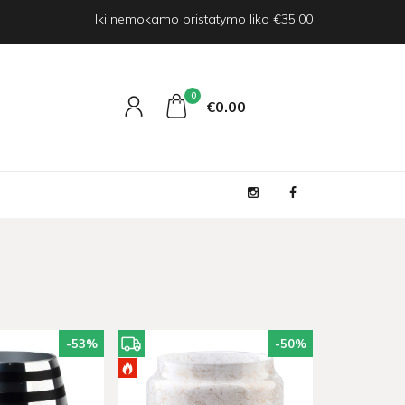
Iki nemokamo pristatymo liko €35.00
0
€0
00
-53
%
-50
%