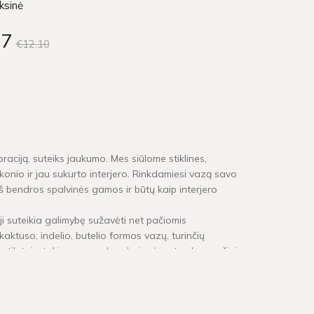
ksinė
87
€12
10
oraciją, suteiks jaukumo. Mes siūlome stiklines,
skonio ir jau sukurto interjero. Rinkdamiesi vazą savo
 iš bendros spalvinės gamos ir būtų kaip interjero
 suteikia galimybę sužavėti net pačiomis
aktuso, indelio, butelio formos vazų, turinčių
ne tik tai - tokios vazos, be abejonės, atrodys gražiai