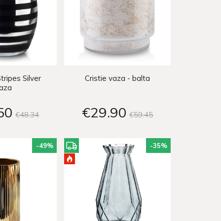
tripes Silver
Cristie vaza - balta
aza
50
€29
90
€48
34
€59
45
-49
%
-35
%