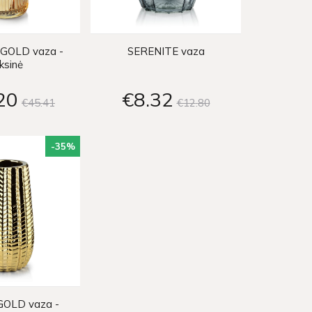
GOLD vaza -
SERENITE vaza
ksinė
20
€8
32
€45
41
€12
80
-35
%
OLD vaza -