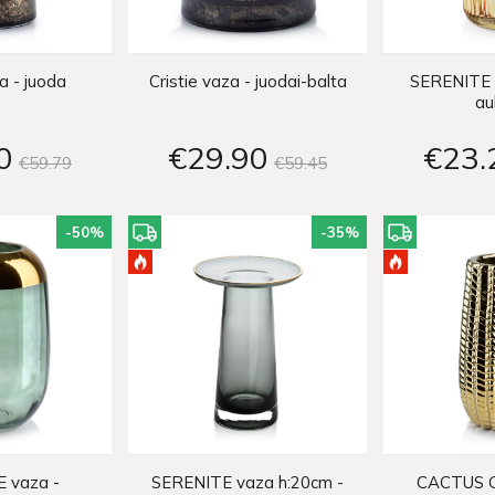
a - juoda
Cristie vaza - juodai-balta
SERENITE 
au
0
€29
90
€23
€59
79
€59
45
-50
%
-35
%
 vaza -
SERENITE vaza h:20cm -
CACTUS G