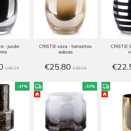
a - juoda-
CRISTIE vaza - tamsintas
CRISTIE S
rinė
auksas
v
0
€25
80
€22
€48
34
€48
34
-47
%
-50
%