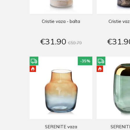
Cristie vaza - balta
Cristie vaz
€31
90
€31
9
€59
79
-35
%
SERENITE vaza
SERENITE