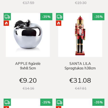
€17
59
€19
30
-35
%
-35
%
APPLE figūrėlė
SANTA LILA
9xh8.5cm
Spragtukas h38cm
€9
20
€31
08
€14
16
€47
81
-35
%
-35
%