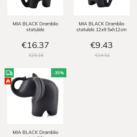
MIA BLACK Dramblio
MIA BLACK Dramblio
statulėlė
statulėlė 12x9.5xh12cm
15x13xh16.4cm
€16
37
€9
43
€25
18
€14
51
-35
%
MIA BLACK Dramblio