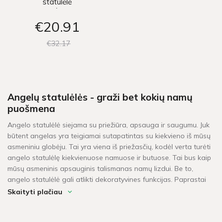
statulėlė
20x12xh15.5cm
€20
91
€32
17
Angelų statulėlės - graži bet kokių namų
puošmena
Angelo statulėlė siejama su priežiūra, apsauga ir saugumu. Juk
būtent angelas yra teigiamai sutapatintas su kiekvieno iš mūsų
asmeniniu globėju. Tai yra viena iš priežasčių, kodėl verta turėti
angelo statulėlę kiekvienuose namuose ir butuose. Tai bus kaip
mūsų asmeninis apsauginis talismanas namų lizdui. Be to,
angelo statulėlė gali atlikti dekoratyvines funkcijas. Paprastai
šios statulėlės siejamos su gipso lipdiniais ar keramika, ir
Skaityti plačiau
laikomos klasikiniu stiliumi, neatitinkančiu modernistinių
tendencijų. Šiuo metu galime pasiūlyti visai kitokių, kurios patiks