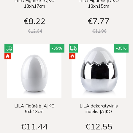
LILA Figūrėlė JAJKO
LILA Figūrėlė JAJKO
13xh17cm
13xh15cm
€8
22
€7
77
€12
64
€11
96
-35
%
-35
%
LILA Figūrėlė JAJKO
LILA dekoratyvinis
9xh13cm
indelis JAJKO
€11
44
€12
55