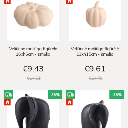
Veliūrinė moliūgo figūrėlė
Veliūrinė moliūgo figūrėlė
16xh6cm - smėlio
13xh15cm - smėlio
spalvos
spalvos
€9
43
€9
61
€14
51
€14
79
-35
%
-35
%