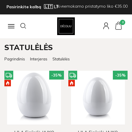
Iki nemokamo pristatymo liko €35.00
Pasirinkite kalbą
0
Navigacija
STATULĖLĖS
Pagrindinis
Interjeras
Statulėlės
-35
%
-35
%