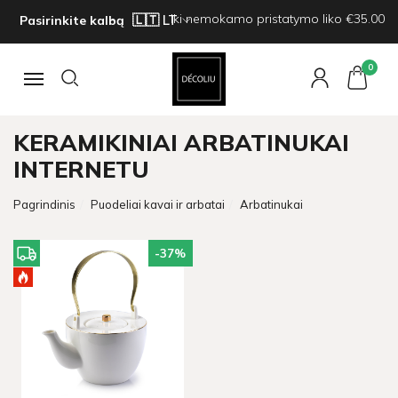
Iki nemokamo pristatymo liko €35.00
Pasirinkite kalbą
0
Navigacija
KERAMIKINIAI ARBATINUKAI
INTERNETU
Pagrindinis
Puodeliai kavai ir arbatai
Arbatinukai
-37
%