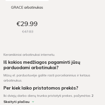
GRACE arbatinukas
€29
99
€47
83
Keramikiniai arbatinukai internetu.
Iš kokios medžiagos pagaminti jūsų
parduodami arbatinukai?
Mūsų el. parduotuvėje galite rasti porcelianinius ir ketaus
arbatinukus.
Per kiek laiko pristatomos prekės?
Iki dviejų darbo dienų trunka pristatyti prekes, pažymėtas
2
d.d.
ženklu.
Skaityti plačiau