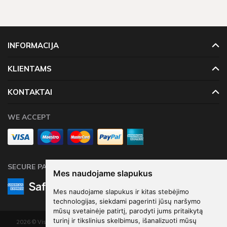
Iki dešimties darbo dienų trunka prekių pristatymas,
pažymėtas
4 - 10 d.d.
ženklu.
INFORMACIJA
KLIENTAMS
KONTAKTAI
WE ACCEPT
SECURE PAYMENTS
Mes naudojame slapukus
Mes naudojame slapukus ir kitas stebėjimo
technologijas, siekdami pagerinti jūsų naršymo
mūsų svetainėje patirtį, parodyti jums pritaikytą
turinį ir tikslinius skelbimus, išanalizuoti mūsų
2026 © Visos teisės saugomos. Kopijuoti, platinti svetainės turinį be autorių