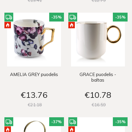
€13
41
€12
79
-35
%
-35
%
AMELIA GREY puodelis
GRACE puodelis -
baltas
€13
76
€10
78
€21
18
€16
59
-37
%
-35
%