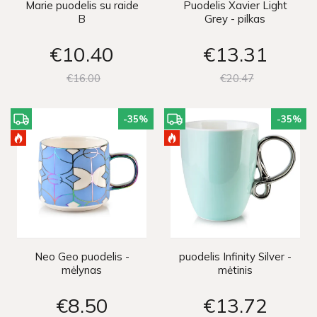
Marie puodelis su raide
Puodelis Xavier Light
B
Grey - pilkas
€10
40
€13
31
€16
00
€20
47
-35
%
-35
%
Neo Geo puodelis -
puodelis Infinity Silver -
mėlynas
mėtinis
€8
50
€13
72