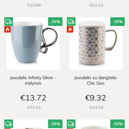
€13
08
€21
11
-35
%
-35
%
puodelis Infinity Silver -
puodelis su dangteliu
mėlynas
Chic Geo
€13
72
€9
32
€21
11
€14
33
-35
%
-50
%