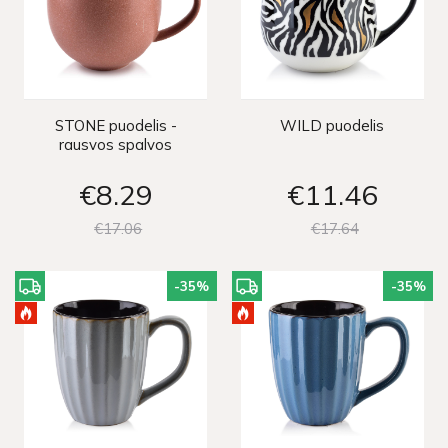
STONE puodelis -
WILD puodelis
rausvos spalvos
€8
29
€11
46
€17
06
€17
64
-35
%
-35
%