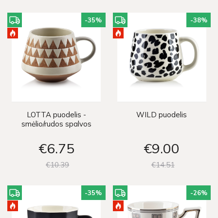
-35
%
-38
%
LOTTA puodelis -
WILD puodelis
smėlio/rudos spalvos
€6
75
€9
00
€10
39
€14
51
-35
%
-26
%