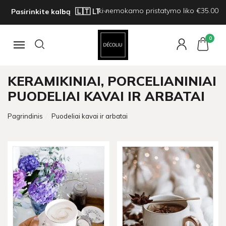
Iki nemokamo pristatymo liko €35.00
Pasirinkite kalbą
0
Navigacija
KERAMIKINIAI, PORCELIANINIAI
PUODELIAI KAVAI IR ARBATAI
Pagrindinis
Puodeliai kavai ir arbatai