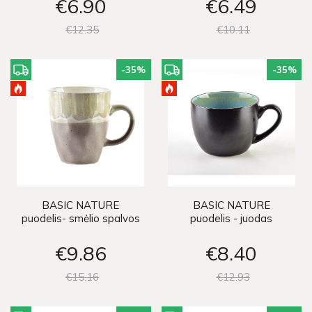
€6
90
€6
49
€12
35
€10
11
-35
%
-35
%
BASIC NATURE
BASIC NATURE
puodelis- smėlio spalvos
puodelis - juodas
€9
86
€8
40
€15
16
€12
93