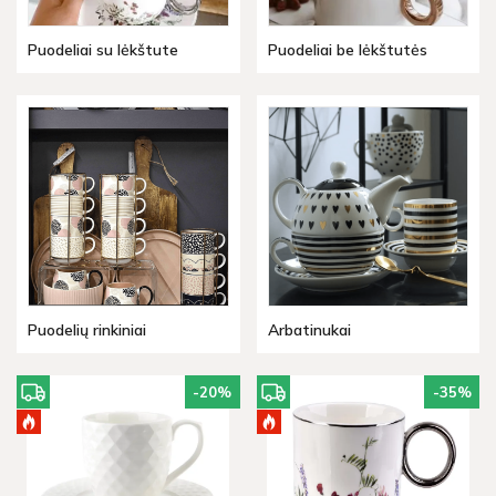
Puodeliai su lėkštute
Puodeliai be lėkštutės
Puodelių rinkiniai
Arbatinukai
-20
%
-35
%