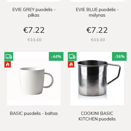
EVIE GREY puodelis -
EVIE BLUE puodelis -
pilkas
mėlynas
€7
22
€7
22
€11
10
€11
10
-44
%
-36
%
BASIC puodelis - baltas
COOKINI BASIC
KITCHEN puodelis