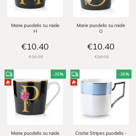
Marie puodelis su raide
Marie puodelis su raide
H
O
€10
40
€10
40
€16
00
€16
00
-35
%
-35
%
Marie puodelis su raide
Cristie Stripes puodelis -