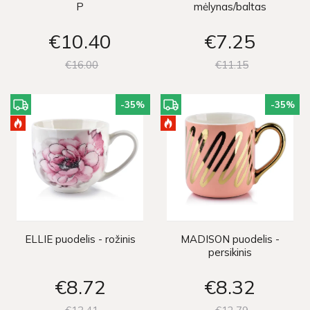
P
mėlynas/baltas
€10
40
€7
25
€16
00
€11
15
-35
%
-35
%
ELLIE puodelis - rožinis
MADISON puodelis -
persikinis
€8
72
€8
32