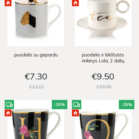
puodelis su gepardu
puodelio ir lėkštutės
rinkinys Lola, 2 dalių
€7
30
€9
50
€11
22
€19
06
-35
%
-35
%