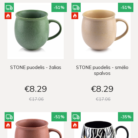
-51
%
-51
%
STONE puodelis - žalias
STONE puodelis - smėlio
spalvos
€8
29
€8
29
€17
06
€17
06
-51
%
-35
%