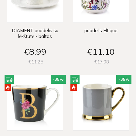
DIAMENT puodelis su
puodelis Elfique
lėkštutė - baltas
€8
99
€11
10
€11
25
€17
08
-35
%
-35
%