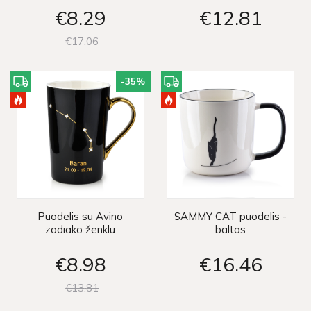
€8
29
€12
81
€17
06
-35
%
Puodelis su Avino
SAMMY CAT puodelis -
zodiako ženklu
baltas
€8
98
€16
46
€13
81