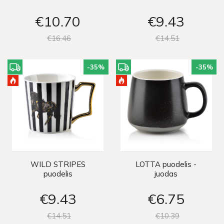
€10
70
€9
43
€16
46
€14
51
-35
%
-35
%
WILD STRIPES
LOTTA puodelis -
puodelis
juodas
€9
43
€6
75
€14
51
€10
39