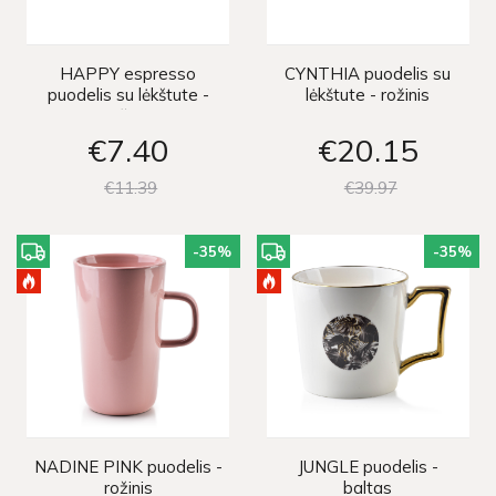
HAPPY espresso
CYNTHIA puodelis su
puodelis su lėkštute -
lėkštute - rožinis
rožinis
€7
40
€20
15
€11
39
€39
97
-35
%
-35
%
NADINE PINK puodelis -
JUNGLE puodelis -
rožinis
baltas