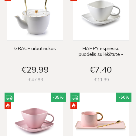
GRACE arbatinukas
HAPPY espresso
puodelis su lėkštute -
baltas
€29
99
€7
40
€47
83
€11
39
-35
%
-50
%