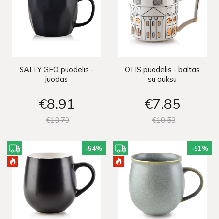
SALLY GEO puodelis -
OTIS puodelis - baltas
juodas
su auksu
€8
91
€7
85
€13
70
€10
53
-54
%
-51
%