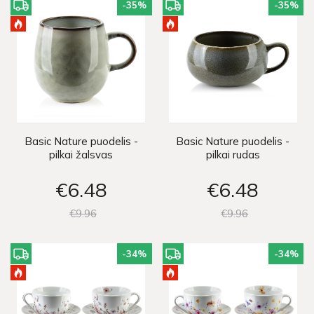
-35
%
-35
%
Basic Nature puodelis -
Basic Nature puodelis -
pilkai žalsvas
pilkai rudas
€6
48
€6
48
€9
96
€9
96
-34
%
-34
%