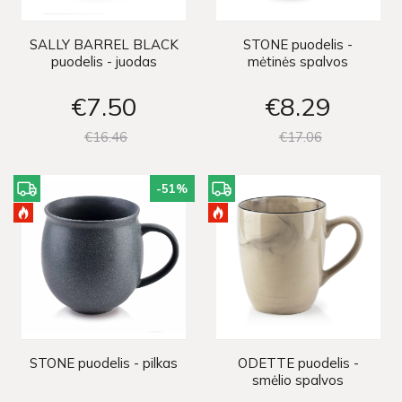
SALLY BARREL BLACK
STONE puodelis -
puodelis - juodas
mėtinės spalvos
€7
50
€8
29
€16
46
€17
06
-51
%
STONE puodelis - pilkas
ODETTE puodelis -
smėlio spalvos