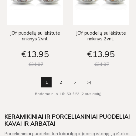
JOY puodelių su lėkštute
JOY puodelių su lėkštute
rinkinys 2vnt.
rinkinys 2vnt.
€13
95
€13
95
€21
07
€21
07
1
2
>
>|
Rodoma nuo 1 iki 50 iš 53 (2 puslapių)
KERAMIKINIAI IR PORCELIANINIAI PUODELIAI
KAVAI IR ARBATAI
Porcelianiniai puodeliai turi labai ilgą ir įdomią istoriją. Jų ištakos