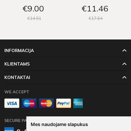
€9
00
€11
46
€14
51
€17
64
INFORMACIJA
KLIENTAMS
KONTAKTAI
WE ACCEPT
SECURE PAYMENTS
Mes naudojame slapukus