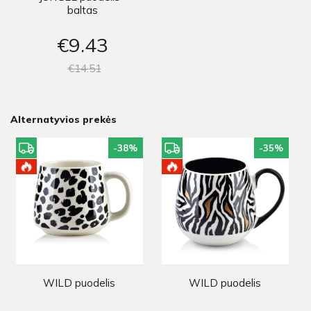
baltas
€9
43
€14
51
Alternatyvios prekės
-38
%
-35
%
WILD puodelis
WILD puodelis