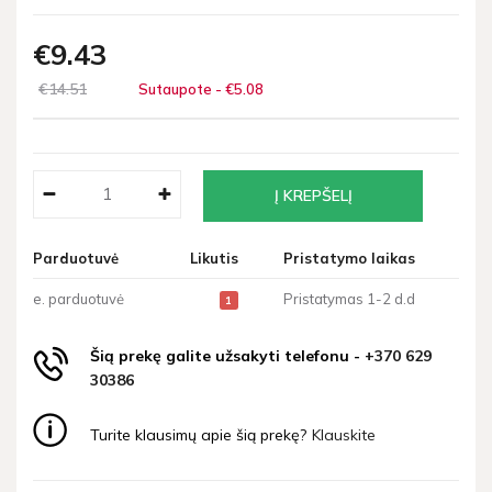
€9
43
€14
51
Sutaupote - €5
08
Parduotuvė
Likutis
Pristatymo laikas
e. parduotuvė
Pristatymas 1-2 d.d
1
Šią prekę galite užsakyti telefonu -
+370 629
30386
Turite klausimų apie šią prekę?
Klauskite