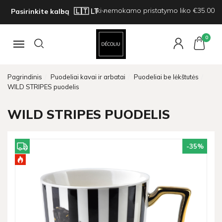
Iki nemokamo pristatymo liko €35.00
Pasirinkite kalbą
0
Navigacija
Pagrindinis
Puodeliai kavai ir arbatai
Puodeliai be lėkštutės
WILD STRIPES puodelis
WILD STRIPES PUODELIS
-35
%