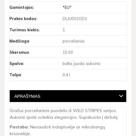
Gamintojas:
*EU*
Prekės kodas:
DLIU002OD1
Turimas kiekis:
1
Medžiaga
porcelianas
Skersmuo
10.00
Spalva
balta; juoda; auksinė
Talpa
0.4 l
APRAŠYMAS
Gražus porcelianinis puodelis iš WILD STRIPES serijos.
Auksinė ąselė suteikia elegancijos. Supakuota į dėžutę.
Pastaba:
Nenaudoti indaplovėje ar mikrobangų
krosnelėje.