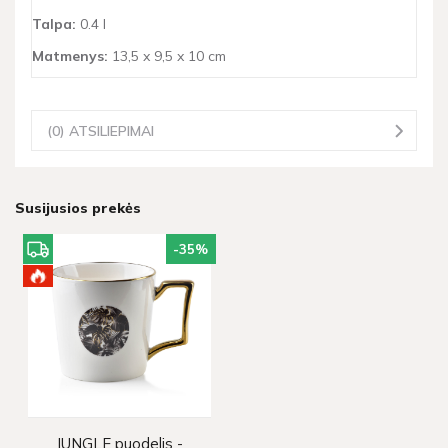
Talpa:
0.4 l
Matmenys:
13,5 x 9,5 x 10 cm
(0) ATSILIEPIMAI
Susijusios prekės
-35
%
JUNGLE puodelis -