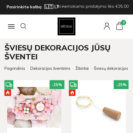
Iki nemokamo pristatymo liko €35.00
Pasirinkite kalbą
0
Navigacija
ŠVIESŲ DEKORACIJOS JŪSŲ
ŠVENTEI
Pagrindinis
Dekoracijos šventėms
Žibintai
Šviesų dekoracijos
-25
%
-25
%