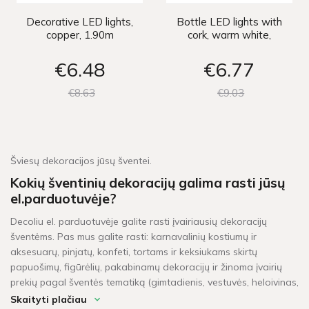
Decorative LED lights,
Bottle LED lights with
copper, 1.90m
cork, warm white,
197cm
€6
48
€6
77
€8
63
€9
03
Šviesų dekoracijos jūsų šventei.
Kokių šventinių dekoracijų galima rasti jūsų
el.parduotuvėje?
Decoliu el. parduotuvėje galite rasti įvairiausių dekoracijų
šventėms. Pas mus galite rasti: karnavalinių kostiumų ir
aksesuarų, pinjatų, konfeti, tortams ir keksiukams skirtų
papuošimų, figūrėlių, pakabinamų dekoracijų ir žinoma įvairių
prekių pagal šventės tematiką (gimtadienis, vestuvės, heloivinas,
kalėdos, krikštynos, mergvakaris, „baby shower" ir t.t.).
Skaityti plačiau