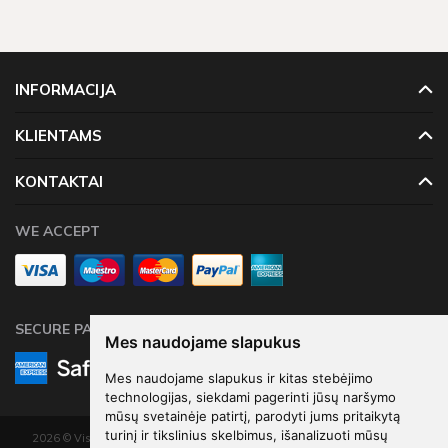
Per kiek laiko pristatomos prekės?
Šventinės dekoracijos pažymėtos žaliu sandėlio ženkleliu yra
pristatomos per 1-2 darbo dienas. Kitų dekoracijų, kurių vietoje
INFORMACIJA
neturime, pristatymas gali užtrukti tarp 4 - 16 darbo dienų.
Prekių krepšeliui, kuris didesnis neu 60 Eur, taikomas
KLIENTAMS
nemokamas pristatymas!
KONTAKTAI
WE ACCEPT
SECURE PAYMENTS
Mes naudojame slapukus
Mes naudojame slapukus ir kitas stebėjimo
technologijas, siekdami pagerinti jūsų naršymo
mūsų svetainėje patirtį, parodyti jums pritaikytą
turinį ir tikslinius skelbimus, išanalizuoti mūsų
2026 © Visos teisės saugomos. Kopijuoti, platinti svetainės turinį be autorių