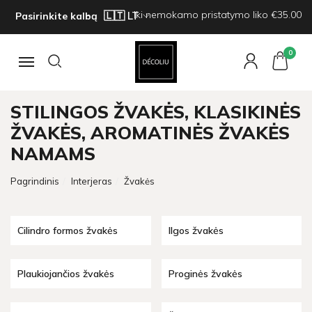
Iki nemokamo pristatymo liko €35.00
Pasirinkite kalbą
0
Navigacija
STILINGOS ŽVAKĖS, KLASIKINĖS
ŽVAKĖS, AROMATINĖS ŽVAKĖS
NAMAMS
Pagrindinis
Interjeras
Žvakės
Cilindro formos žvakės
Ilgos žvakės
Plaukiojančios žvakės
Proginės žvakės