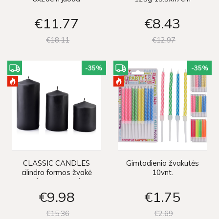
€11
77
€8
43
€18
11
€12
97
-35
%
-35
%
CLASSIC CANDLES
Gimtadienio žvakutės
cilindro formos žvakė
10vnt.
8xh10cm - juoda
€9
98
€1
75
€15
36
€2
69