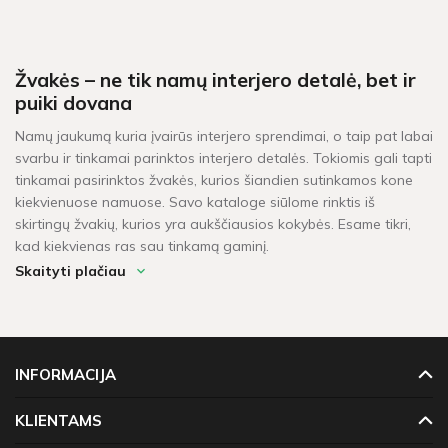
Žvakės – ne tik namų interjero detalė, bet ir
puiki dovana
Namų jaukumą kuria įvairūs interjero sprendimai, o taip pat labai
svarbu ir tinkamai parinktos interjero detalės. Tokiomis gali tapti
tinkamai pasirinktos žvakės, kurios šiandien sutinkamos kone
kiekvienuose namuose. Savo kataloge siūlome rinktis iš
skirtingų žvakių, kurios yra aukščiausios kokybės. Esame tikri,
kad kiekvienas ras sau tinkamą gaminį.
Skaityti plačiau
Kaip išsirinkti žvakę?
Įvairios aromatizuotos žvakės ar tiesiog stilingos žvakės iš
kokybiško vaško šiandien yra itin populiarios. Mūsų klientai
perka jas ne tik sau, bet ir dovanų. Šaltasis metų laikas – tikras
INFORMACIJA
žvakių pirkimo pikas, kai itin populiarios kalėdinės žvakės,
dekoruotos žvakės, tinkančios ne tik šventiniam stalui, bet ir
KLIENTAMS
dovanoms. Kaip pasirinkti žvakę?