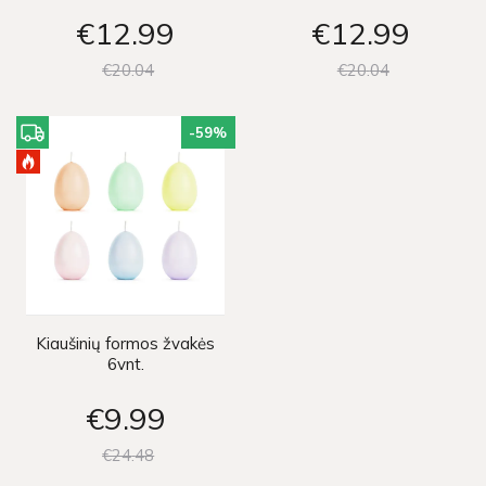
€12
99
€12
99
€20
04
€20
04
-59
%
Kiaušinių formos žvakės
6vnt.
€9
99
€24
48