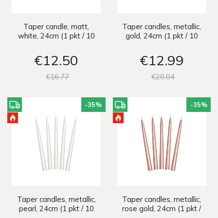
Taper candle, matt,
Taper candles, metallic,
white, 24cm (1 pkt / 10
gold, 24cm (1 pkt / 10
pc.)
pc.)
€12
50
€12
99
€16
77
€20
04
-35
%
-35
%
Taper candles, metallic,
Taper candles, metallic,
pearl, 24cm (1 pkt / 10
rose gold, 24cm (1 pkt /
pc.)
10 pc.)