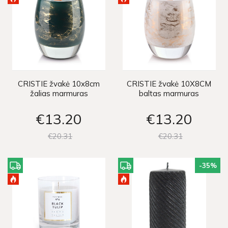
CRISTIE žvakė 10x8cm
CRISTIE žvakė 10X8CM
žalias marmuras
baltas marmuras
€13
20
€13
20
€20
31
€20
31
-35
%