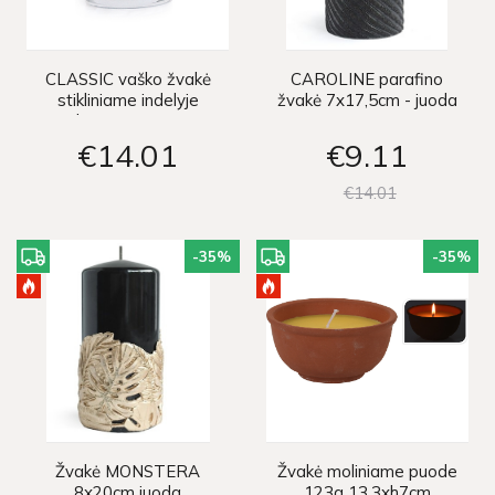
CLASSIC vaško žvakė
CAROLINE parafino
stikliniame indelyje
žvakė 7x17,5cm - juoda
8xh10cm - BLACK
TULIP
€14
01
€9
11
€14
01
-35
%
-35
%
Žvakė MONSTERA
Žvakė moliniame puode
8x20cm juoda
123g 13.3xh7cm