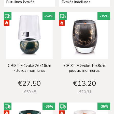
Rutulinės žvakės
Žvakės indeliuose
-54
%
-35
%
CRISTIE žvakė 26x16cm
CRISTIE žvakė 10x8cm
- žalias marmuras
juodas marmuras
€27
50
€13
20
€59
45
€20
31
-35
%
-35
%