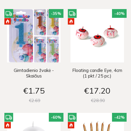
-35
%
-40
%
Gimtadienio žvakė -
Floating candle Eye, 4cm
Skaičius
(1 pkt / 25 pc.)
€1
75
€17
20
€2
69
€28
90
-60
%
-42
%