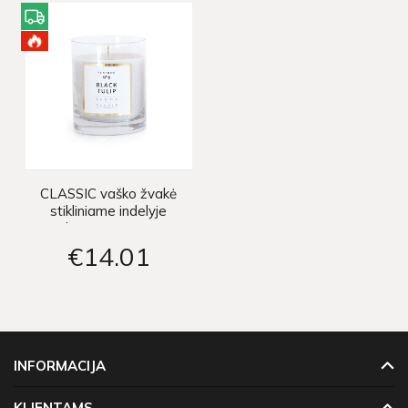
CLASSIC vaško žvakė
stikliniame indelyje
8xh10cm - BLACK
TULIP
€14
01
INFORMACIJA
KLIENTAMS