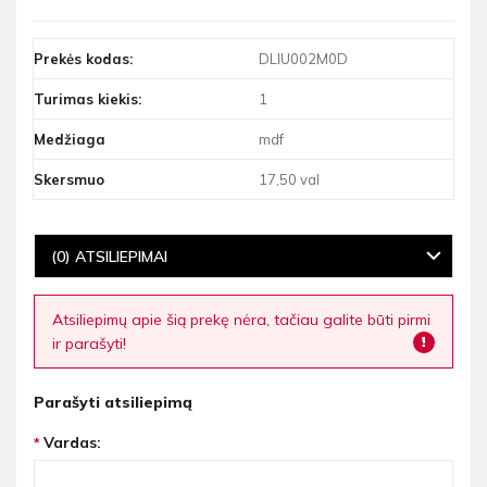
Prekės kodas:
DLIU002M0D
Turimas kiekis:
1
Medžiaga
mdf
Skersmuo
17,50 val
(0) ATSILIEPIMAI
Atsiliepimų apie šią prekę nėra, tačiau galite būti pirmi
ir parašyti!
Parašyti atsiliepimą
Vardas: