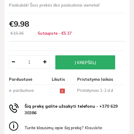
Paskubėk! Šios prekės liko paskutiniai vienetai!
€9
98
€15
36
Sutaupote - €5
37
Parduotuvė
Likutis
Pristatymo laikas
e. parduotuvė
Pristatymas 1-2 d.d
1
Šią prekę galite užsakyti telefonu -
+370 629
30386
Turite klausimų apie šią prekę?
Klauskite