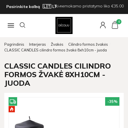
Iki nemokamo pristatymo liko €35.00
Pasirinkite kalbą
0
Navigacija
Pagrindinis
Interjeras
Žvakės
Cilindro formos žvakės
CLASSIC CANDLES cilindro formos žvakė 8xh10cm - juoda
CLASSIC CANDLES CILINDRO
FORMOS ŽVAKĖ 8XH10CM -
JUODA
-35
%