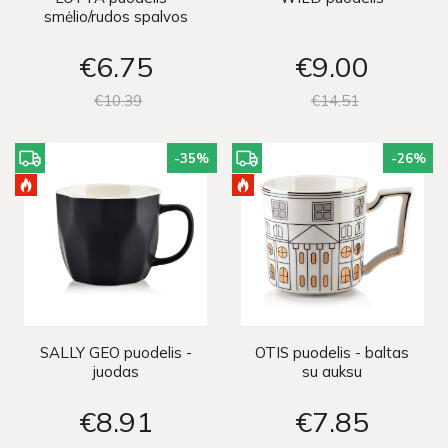
smėlio/rudos spalvos
€6
75
€9
00
€10
39
€14
51
-35
%
-26
%
SALLY GEO puodelis -
OTIS puodelis - baltas
juodas
su auksu
€8
91
€7
85