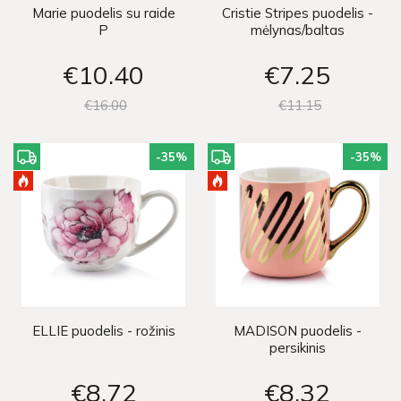
Marie puodelis su raide
Cristie Stripes puodelis -
P
mėlynas/baltas
€10
40
€7
25
€16
00
€11
15
-35
%
-35
%
ELLIE puodelis - rožinis
MADISON puodelis -
persikinis
€8
72
€8
32