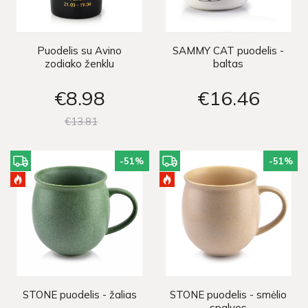
Puodelis su Avino
SAMMY CAT puodelis -
zodiako ženklu
baltas
€8
98
€16
46
€13
81
-51
%
-51
%
STONE puodelis - žalias
STONE puodelis - smėlio
spalvos