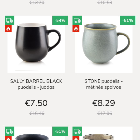
€13
70
€10
53
-54
%
-51
%
SALLY BARREL BLACK
STONE puodelis -
puodelis - juodas
mėtinės spalvos
€7
50
€8
29
€16
46
€17
06
-51
%