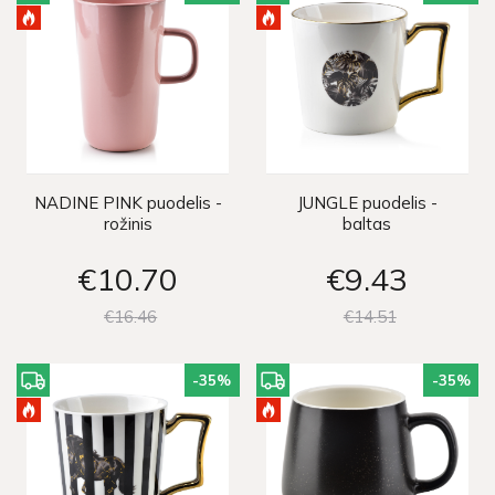
NADINE PINK puodelis -
JUNGLE puodelis -
rožinis
baltas
€10
70
€9
43
€16
46
€14
51
-35
%
-35
%