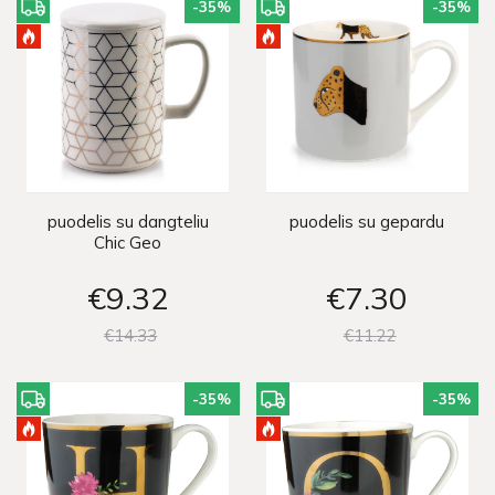
-35
%
-35
%
puodelis su dangteliu
puodelis su gepardu
Chic Geo
€9
32
€7
30
€14
33
€11
22
-35
%
-35
%