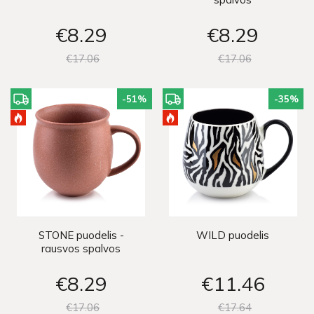
€8
29
€8
29
€17
06
€17
06
-51
%
-35
%
STONE puodelis -
WILD puodelis
rausvos spalvos
€8
29
€11
46
€17
06
€17
64