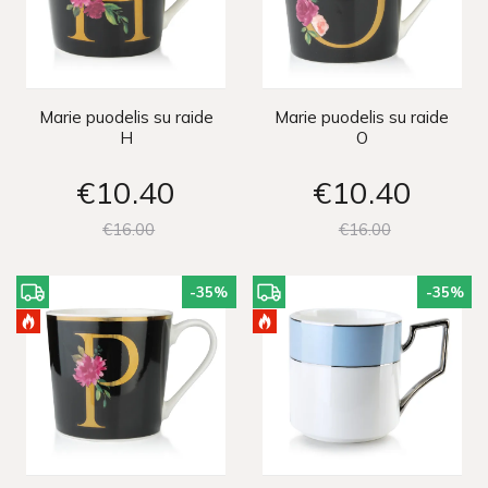
Marie puodelis su raide
Marie puodelis su raide
H
O
€10
40
€10
40
€16
00
€16
00
-35
%
-35
%