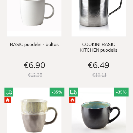
BASIC puodelis - baltas
COOKINI BASIC
KITCHEN puodelis
€6
90
€6
49
€12
35
€10
11
-35
%
-35
%