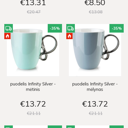
€13
31
€8
50
€20
47
€13
08
-35
%
-35
%
puodelis Infinity Silver -
puodelis Infinity Silver -
mėtinis
mėlynas
€13
72
€13
72
€21
11
€21
11