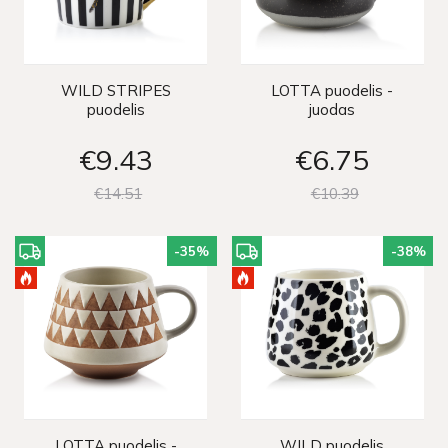
WILD STRIPES
LOTTA puodelis -
puodelis
juodas
€9
43
€6
75
€14
51
€10
39
-35
%
-38
%
LOTTA puodelis -
WILD puodelis