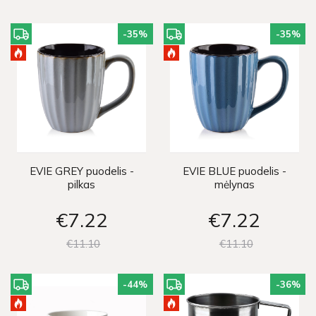
-35
%
-35
%
EVIE GREY puodelis -
EVIE BLUE puodelis -
pilkas
mėlynas
€7
22
€7
22
€11
10
€11
10
-44
%
-36
%