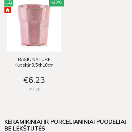
-20
%
BASIC NATURE
Kubekśr.8,5xh10cm
€6
23
€7
78
KERAMIKINIAI IR PORCELIANINIAI PUODELIAI
BE LĖKŠTUTĖS