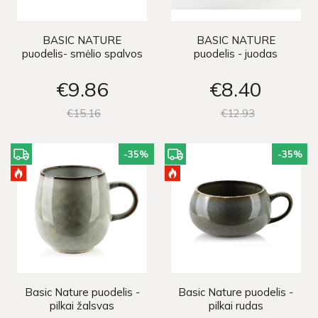
BASIC NATURE
BASIC NATURE
puodelis- smėlio spalvos
puodelis - juodas
€9
86
€8
40
€15
16
€12
93
-35
%
-35
%
Basic Nature puodelis -
Basic Nature puodelis -
pilkai žalsvas
pilkai rudas