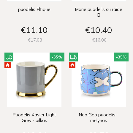
puodelis Elfique
Marie puodelis su raide
B
€11
10
€10
40
€17
08
€16
00
-35
%
-35
%
Puodelis Xavier Light
Neo Geo puodelis -
Grey - pilkas
mėlynas