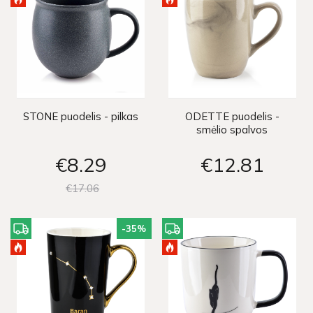
STONE puodelis - pilkas
ODETTE puodelis -
smėlio spalvos
€8
29
€12
81
€17
06
-35
%