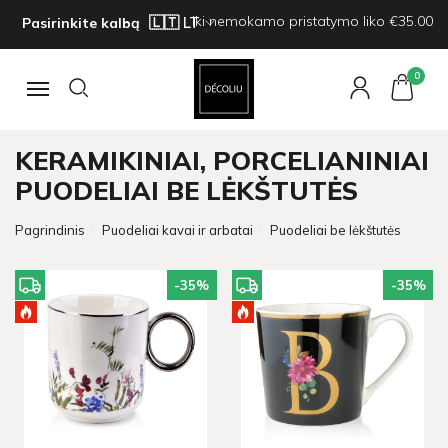
Iki nemokamo pristatymo liko €35.00
Pasirinkite kalbą
0
Navigacija
KERAMIKINIAI, PORCELIANINIAI
PUODELIAI BE LĖKŠTUTĖS
Pagrindinis
Puodeliai kavai ir arbatai
Puodeliai be lėkštutės
-35
%
-35
%