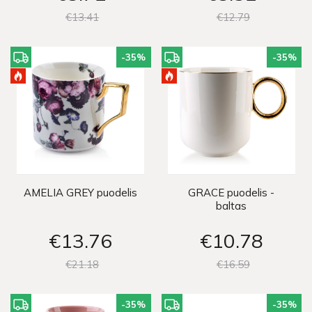
€13
41
€12
79
-35
%
-35
%
AMELIA GREY puodelis
GRACE puodelis -
baltas
€13
76
€10
78
€21
18
€16
59
-35
%
-35
%