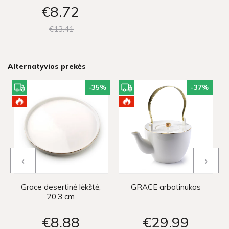
€8
72
€13
41
Alternatyvios prekės
-35
%
-37
%
‹
›
Grace desertinė lėkštė,
GRACE arbatinukas
20.3 cm
€8
88
€29
99