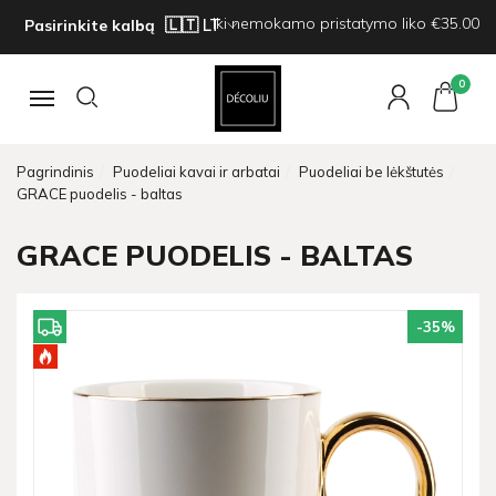
Iki nemokamo pristatymo liko €35.00
Pasirinkite kalbą
0
Navigacija
Pagrindinis
Puodeliai kavai ir arbatai
Puodeliai be lėkštutės
GRACE puodelis - baltas
GRACE PUODELIS - BALTAS
-35
%