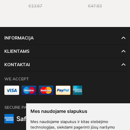
€13
67
€47
83
INFORMACIJA
KLIENTAMS
KONTAKTAI
WE ACCEPT
SECURE PAYMENTS
Mes naudojame slapukus
Mes naudojame slapukus ir kitas stebėjimo
technologijas, siekdami pagerinti jūsų naršymo