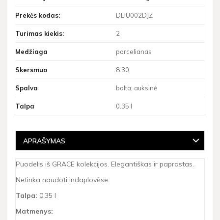
Prekės kodas:
DLIU002DJZ
Turimas kiekis:
2
Medžiaga
porcelianas
Skersmuo
8.30
Spalva
balta; auksinė
Talpa
0.35 l
APRAŠYMAS
Puodelis iš GRACE kolekcijos. Elegantiškas ir paprastas.
Netinka naudoti indaplovėse.
Talpa:
0.35 l
Matmenys: