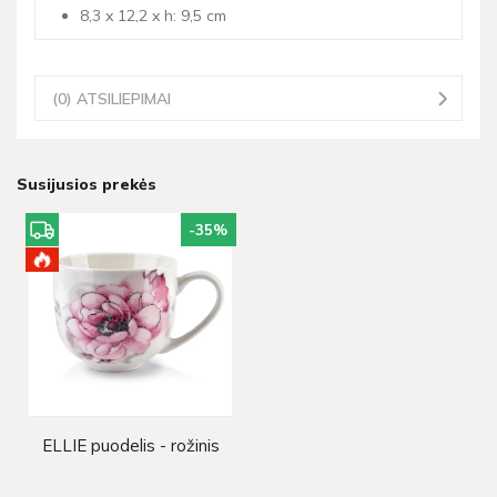
8,3 x 12,2 x h: 9,5 cm
(0) ATSILIEPIMAI
Susijusios prekės
-35
%
ELLIE puodelis - rožinis