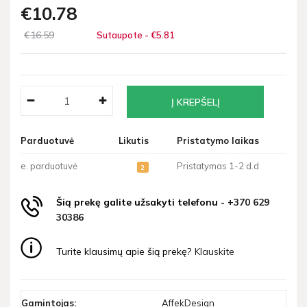
€10
78
€16
59
Sutaupote - €5
81
Parduotuvė
Likutis
Pristatymo laikas
e. parduotuvė
Pristatymas 1-2 d.d
2
Šią prekę galite užsakyti telefonu -
+370 629
30386
Turite klausimų apie šią prekę?
Klauskite
Gamintojas:
AffekDesign