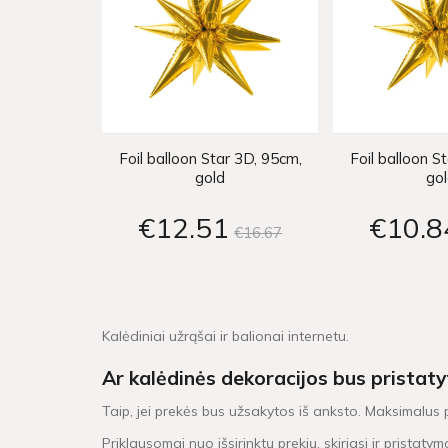
Foil balloon Star 3D, 95cm,
Foil balloon S
gold
go
€12
51
€10
8
€16
67
Kalėdiniai užrąšai ir balionai internetu.
Ar kalėdinės dekoracijos bus pristaty
Taip, jei prekės bus užsakytos iš anksto. Maksimalus
Priklausomai nuo išsirinktų prekių, skiriasi ir pristaty