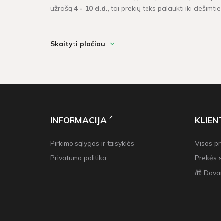
užrašą
4 - 10 d.d.
, tai prekių teks palaukti iki dešimt
Kokios yra populiariausios kalėdinės 
Skaityti plačiau
Atsakyti į šį klausimą sudėtinga. Kuriant kalėdinį įvai
INFORMACIJA
KLIE
Pirkimo sąlygos ir taisyklės
Visos p
Privatumo politika
Prekės 
🎁 Dova