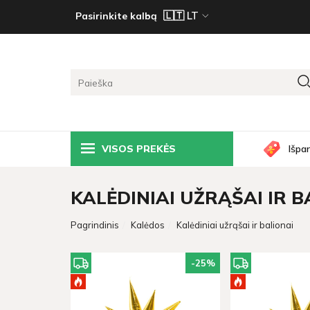
Pasirinkite kalbą
VISOS PREKĖS
Išpa
KALĖDINIAI UŽRĄŠAI IR 
Pagrindinis
Kalėdos
Kalėdiniai užrąšai ir balionai
-25
%