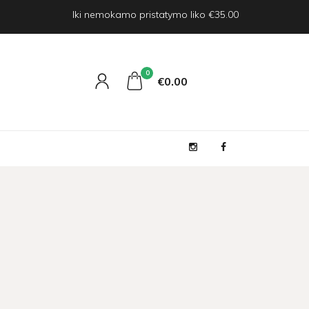
Iki nemokamo pristatymo liko €35.00
0
€0
00