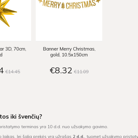
tar 3D, 70cm,
Banner Merry Christmas,
ld
gold, 10.5x150cm
4
€8
32
€14
45
€11
09
tos iki švenčių?
 pristatymo terminas yra 10 d.d. nuo užsakymo gavimo.
mo laikas. Jei šalia prekės yra užrašas
2 d.d.
, tuomet užsakymo pristaty