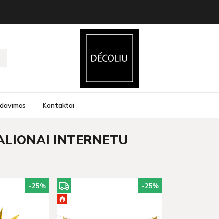
rdavimas
Kontaktai
BALIONAI INTERNETU
-25
%
-25
%