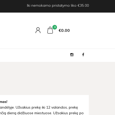
Iki nemokamo pristatymo liko €35.00
0
€0
00
mas!
andėlyje. Užsakius prekę iki 12 valandos, prekę
nčią dieną didžiuose miestuose. Užsakius prekę po