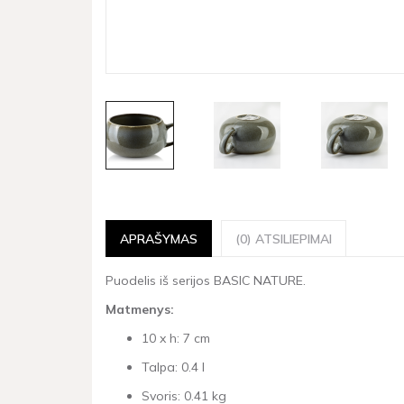
APRAŠYMAS
(0) ATSILIEPIMAI
Puodelis iš serijos BASIC NATURE.
Matmenys:
10 x h: 7 cm
Talpa: 0.4 l
Svoris: 0.41 kg