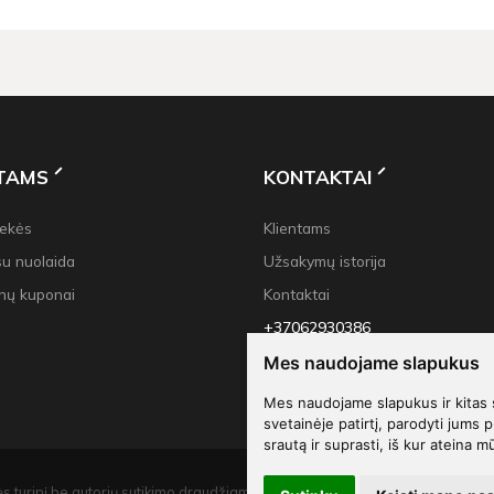
NTAMS
KONTAKTAI
rekės
Klientams
su nuolaida
Užsakymų istorija
nų kuponai
Kontaktai
+37062930386
info@decoliu.com
Mes naudojame slapukus
Mes naudojame slapukus ir kitas 
svetainėje patirtį, parodyti jums p
srautą ir suprasti, iš kur ateina m
s turinį be autorių sutikimo draudžiama.