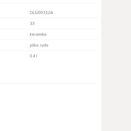
DLIU0031UA
33
keramika
pilka; ruda
0.4 l