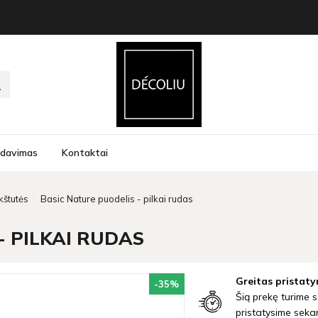
rdavimas
Kontaktai
kštutės
Basic Nature puodelis - pilkai rudas
- PILKAI RUDAS
Greitas pristaty
-35
%
Šią prekę turime s
pristatysime seka