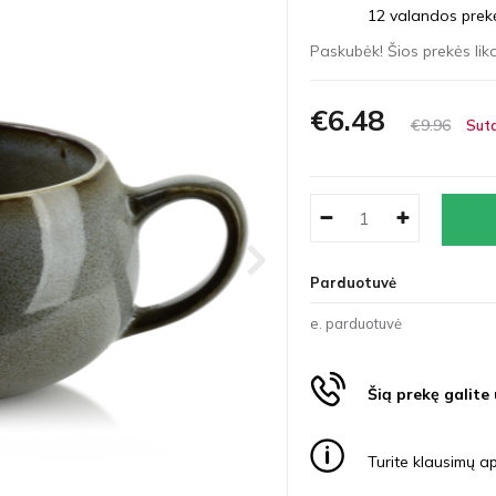
12 valandos prekės
Paskubėk! Šios prekės liko
€6
48
€9
96
Suta
Parduotuvė
e. parduotuvė
Šią prekę galite
Turite klausimų ap