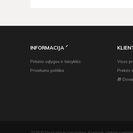
INFORMACIJA
KLIE
Pirkimo sąlygos ir taisyklės
Visos p
Privatumo politika
Prekės 
🎁 Dova
2026 © Visos teisės saugomos. Kopijuoti, platinti svetainė