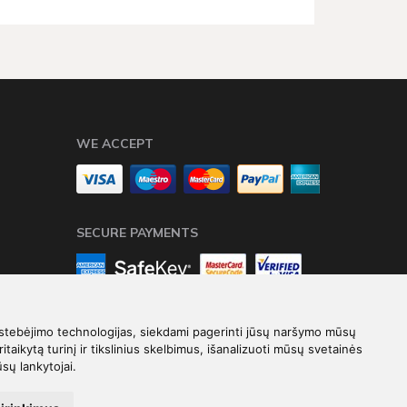
WE ACCEPT
SECURE PAYMENTS
stebėjimo technologijas, siekdami pagerinti jūsų naršymo mūsų
ritaikytą turinį ir tikslinius skelbimus, išanalizuoti mūsų svetainės
ūsų lankytojai.
Elektroninių parduotuvių nuoma
-
eShoprent.com