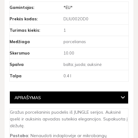
Gamintojas:
*EU*
Prekės kodas:
DLIU002OD0
Turimas kiekis:
1
Medžiaga
porcelianas
Skersmuo
10.00
Spalva
balta; juoda; auksinė
Talpa
0.4 l
APRAŠYMAS
Gražus porcelianinis puodelis iš JUNGLE serijos. Auksinė
ąselė ir auksinis apvadas suteikia elegancijos. Supakuota į
dėžutę.
Pastaba:
Nenaudoti indaplovėje ar mikrobangų