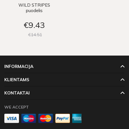
WILD STRIPES
puodelis
€9
43
€14
51
INFORMACIJA
KLIENTAMS
KONTAKTAI
WE ACCEPT