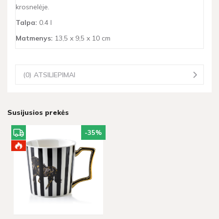
krosnelėje.
Talpa:
0.4 l
Matmenys:
13,5 x 9,5 x 10 cm
(0) ATSILIEPIMAI
Susijusios prekės
-35
%