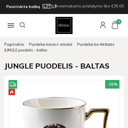
Iki nemokamo pristatymo liko €35.00
Pasirinkite kalbą
0
Navigacija
Pagrindinis
Puodeliai kavai ir arbatai
Puodeliai be lėkštutės
JUNGLE puodelis - baltas
JUNGLE PUODELIS - BALTAS
-35
%