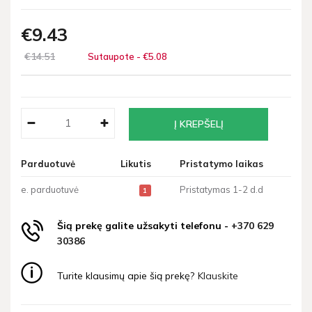
€9
43
€14
51
Sutaupote - €5
08
Parduotuvė
Likutis
Pristatymo laikas
e. parduotuvė
Pristatymas 1-2 d.d
1
Šią prekę galite užsakyti telefonu -
+370 629
30386
Turite klausimų apie šią prekę?
Klauskite