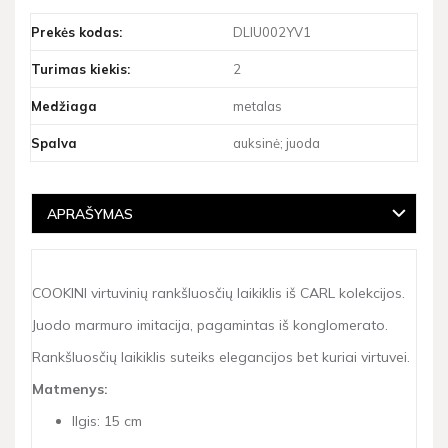
Prekės kodas:
DLIU002YV1
Turimas kiekis:
2
Medžiaga
metalas
Spalva
auksinė; juoda
APRAŠYMAS
COOKINI virtuvinių rankšluosčių laikiklis iš CARL kolekcijos.
Juodo marmuro imitacija, pagamintas iš konglomerato.
Rankšluosčių laikiklis suteiks elegancijos bet kuriai virtuvei.
Matmenys:
Ilgis: 15 cm