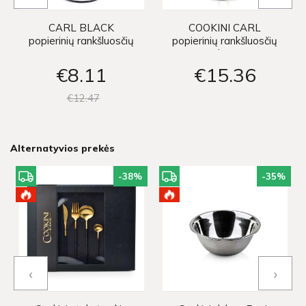
CARL BLACK
COOKINI CARL
popierinių rankšluosčių
popierinių rankšluosčių
stovas
stovas h32x15cm
€8
11
€15
36
€12
47
Alternatyvios prekės
-38
%
-35
%
‹
›