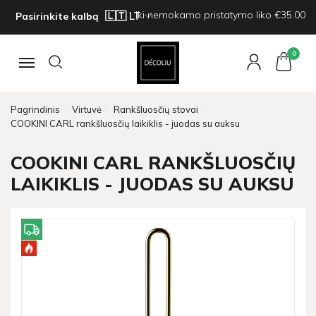
Iki nemokamo pristatymo liko €35.00
Pasirinkite kalbą
0
Navigacija
Pagrindinis
Virtuvė
Rankšluosčių stovai
COOKINI CARL rankšluosčių laikiklis - juodas su auksu
COOKINI CARL RANKŠLUOSČIŲ
LAIKIKLIS - JUODAS SU AUKSU