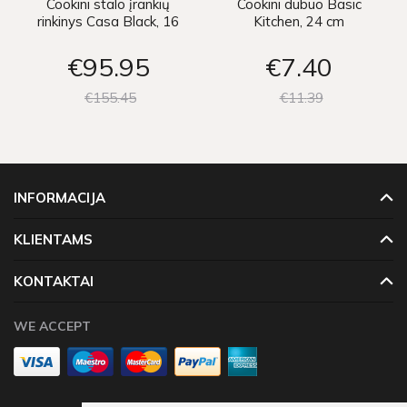
Cookini stalo įrankių
Cookini dubuo Basic
rinkinys Casa Black, 16
Kitchen, 24 cm
vnt
€95
95
€7
40
€155
45
€11
39
INFORMACIJA
KLIENTAMS
KONTAKTAI
WE ACCEPT