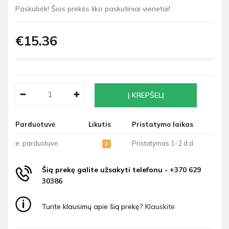
Paskubėk! Šios prekės liko paskutiniai vienetai!
€15
36
Parduotuvė
Likutis
Pristatymo laikas
e. parduotuvė
Pristatymas 1-2 d.d
2
Šią prekę galite užsakyti telefonu -
+370 629
30386
Turite klausimų apie šią prekę?
Klauskite