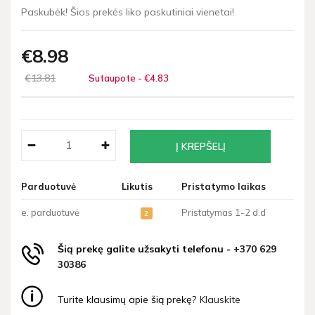
Paskubėk! Šios prekės liko paskutiniai vienetai!
€8
98
€13
81
Sutaupote - €4
83
Parduotuvė
Likutis
Pristatymo laikas
e. parduotuvė
Pristatymas 1-2 d.d
2
Šią prekę galite užsakyti telefonu -
+370 629
30386
Turite klausimų apie šią prekę?
Klauskite