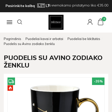
Iki nemokamo pristatymo liko €35.00
Pasirinkite kalbą
0
Navigacija
Pagrindinis
Puodeliai kavai ir arbatai
Puodeliai be lėkštutės
Puodelis su Avino zodiako ženklu
PUODELIS SU AVINO ZODIAKO
ŽENKLU
-35
%