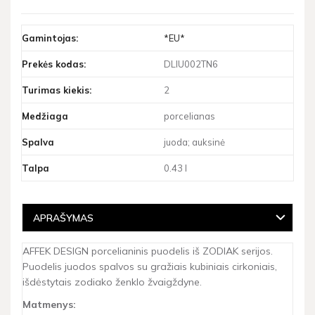
Gamintojas:
*EU*
Prekės kodas:
DLIU002TN6
Turimas kiekis:
2
Medžiaga
porcelianas
Spalva
juoda; auksinė
Talpa
0.43 l
APRAŠYMAS
AFFEK DESIGN porcelianinis puodelis iš ZODIAK serijos.
Puodelis juodos spalvos su gražiais kubiniais cirkoniais,
išdėstytais zodiako ženklo žvaigždyne.
Matmenys: