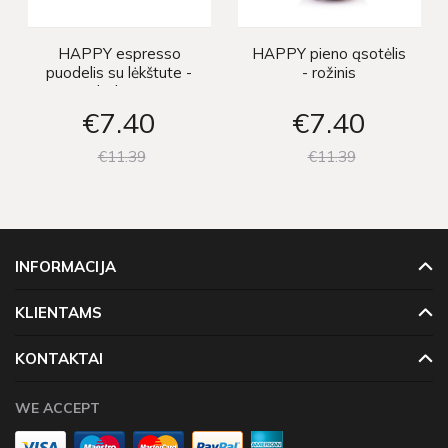
HAPPY espresso
HAPPY pieno ąsotėlis
puodelis su lėkštute -
- rožinis
baltas
€7
40
€7
40
€11
39
€11
39
INFORMACIJA
KLIENTAMS
KONTAKTAI
WE ACCEPT