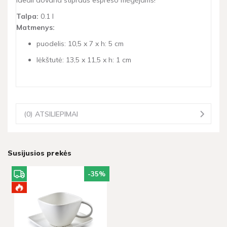
Talpa:
0.1 l
Matmenys:
puodelis: 10,5 x 7 x h: 5 cm
lėkštutė: 13,5 x 11,5 x h: 1 cm
(0) ATSILIEPIMAI
Susijusios prekės
-35
%