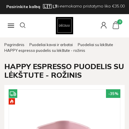
Iki nemokamo pristatymo liko €35.00
Pasirinkite kalbą
0
Navigacija
Pagrindinis
Puodeliai kavai ir arbatai
Puodeliai su lėkštute
HAPPY espresso puodelis su lėkštute - rožinis
HAPPY ESPRESSO PUODELIS SU
LĖKŠTUTE - ROŽINIS
-35
%