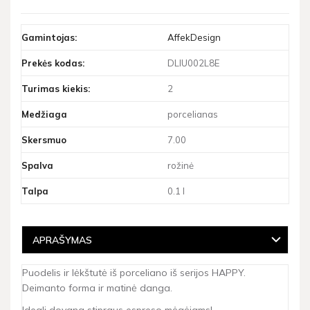
Gamintojas:
AffekDesign
Prekės kodas:
DLIU002L8E
Turimas kiekis:
2
Medžiaga
porcelianas
Skersmuo
7.00
Spalva
rožinė
Talpa
0.1 l
APRAŠYMAS
Puodelis ir lėkštutė iš porceliano iš serijos HAPPY.
Deimanto forma ir matinė danga.
Ideali dovana stipraus espreso mėgėjams!