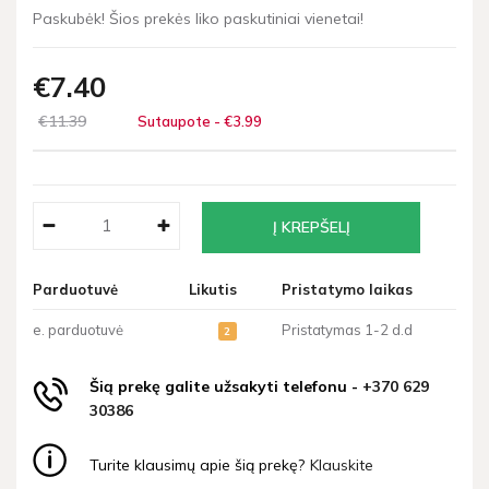
Paskubėk! Šios prekės liko paskutiniai vienetai!
€7
40
€11
39
Sutaupote - €3
99
Parduotuvė
Likutis
Pristatymo laikas
e. parduotuvė
Pristatymas 1-2 d.d
2
Šią prekę galite užsakyti telefonu -
+370 629
30386
Turite klausimų apie šią prekę?
Klauskite