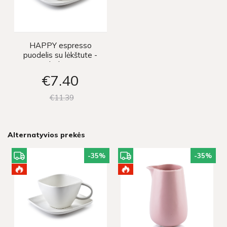
HAPPY espresso
puodelis su lėkštute -
baltas
€7
40
€11
39
Alternatyvios prekės
-35
%
-35
%