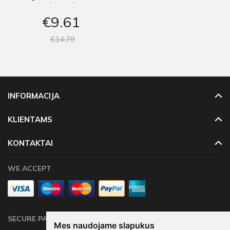
smėlio spalvos
€9
61
€14
79
INFORMACIJA
KLIENTAMS
KONTAKTAI
WE ACCEPT
SECURE PAYMENTS
Mes naudojame slapukus