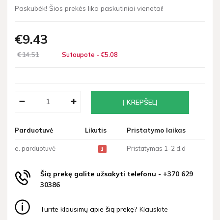
Paskubėk! Šios prekės liko paskutiniai vienetai!
€9
43
€14
51
Sutaupote - €5
08
Parduotuvė
Likutis
Pristatymo laikas
e. parduotuvė
Pristatymas 1-2 d.d
1
Šią prekę galite užsakyti telefonu -
+370 629
30386
Turite klausimų apie šią prekę?
Klauskite