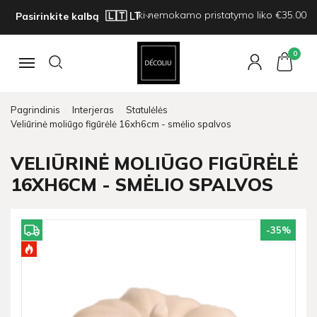
Iki nemokamo pristatymo liko €35.00
Pasirinkite kalbą
0
Navigacija
Pagrindinis
Interjeras
Statulėlės
Veliūrinė moliūgo figūrėlė 16xh6cm - smėlio spalvos
VELIŪRINĖ MOLIŪGO FIGŪRĖLĖ
16XH6CM - SMĖLIO SPALVOS
-35
%