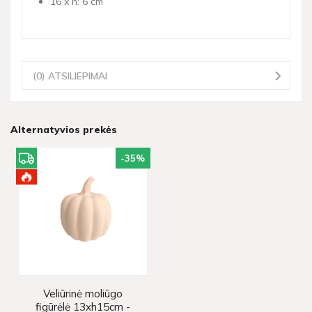
16 x h: 6 cm
(0) ATSILIEPIMAI
Alternatyvios prekės
-35
%
Veliūrinė moliūgo
figūrėlė 13xh15cm -