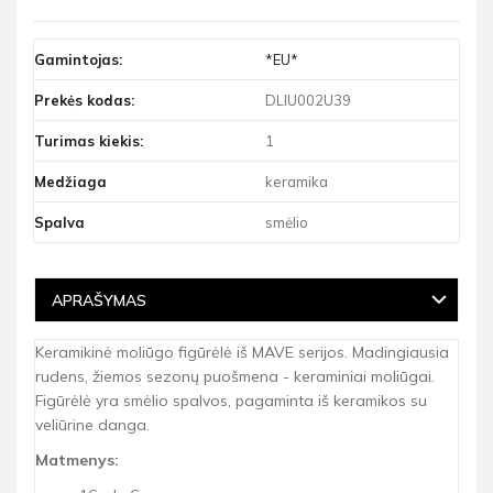
Gamintojas:
*EU*
Prekės kodas:
DLIU002U39
Turimas kiekis:
1
Medžiaga
keramika
Spalva
smėlio
APRAŠYMAS
Keramikinė moliūgo figūrėlė iš MAVE serijos. Madingiausia
rudens, žiemos sezonų puošmena - keraminiai moliūgai.
Figūrėlė yra smėlio spalvos, pagaminta iš keramikos su
veliūrine danga.
Matmenys: