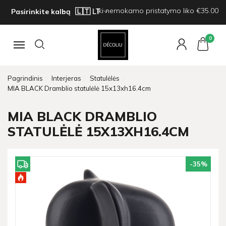
Iki nemokamo pristatymo liko €35.00
Pasirinkite kalbą
0
Navigacija
Pagrindinis
Interjeras
Statulėlės
MIA BLACK Dramblio statulėlė 15x13xh16.4cm
MIA BLACK DRAMBLIO
STATULĖLĖ 15X13XH16.4CM
-35
%