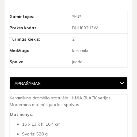
Gamintojas:
*EU*
Prekės kodas:
DLIU002U3W
Turimas kiekis:
2
Medžiaga
keramika
Spalva
juoda
APRAŠYMAS
Keramikinė dramblio statulėlė iš MIA BLACK serijos.
Modernios matinės juodos spalvos.
Matmenys:
15 x 13 x h: 16.4 cm
Svoris: 528 g