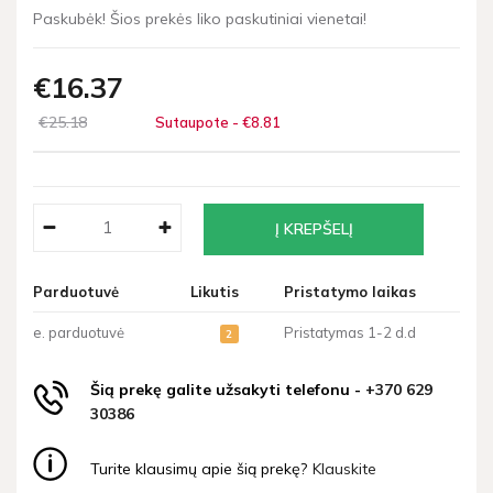
Paskubėk! Šios prekės liko paskutiniai vienetai!
€16
37
€25
18
Sutaupote - €8
81
Parduotuvė
Likutis
Pristatymo laikas
e. parduotuvė
Pristatymas 1-2 d.d
2
Šią prekę galite užsakyti telefonu -
+370 629
30386
Turite klausimų apie šią prekę?
Klauskite