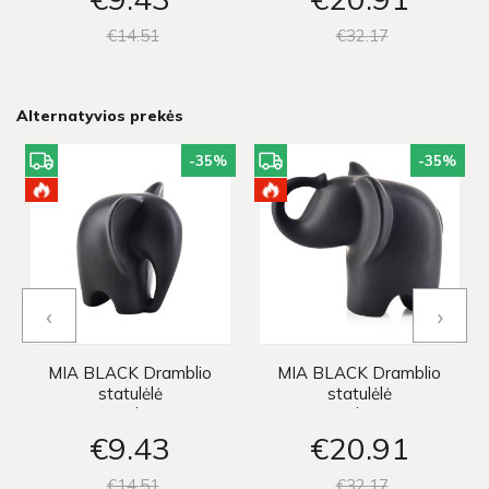
€14
51
€32
17
Alternatyvios prekės
-35
%
-35
%
‹
›
MIA BLACK Dramblio
MIA BLACK Dramblio
statulėlė
statulėlė
12x9.5xh12cm
20x12xh15.5cm
€9
43
€20
91
€14
51
€32
17