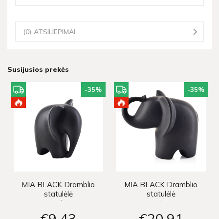
(0) ATSILIEPIMAI
Susijusios prekės
-35
%
-35
%
MIA BLACK Dramblio
MIA BLACK Dramblio
statulėlė
statulėlė
12x9.5xh12cm
20x12xh15.5cm
€9
43
€20
91