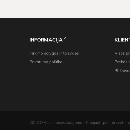
INFORMACIJA
KLIE
Pirkimo sąlygos ir taisyklės
Visos p
Privatumo politika
Prekės 
🎁 Dova
2026 © Visos teisės saugomos. Kopijuoti, platinti svetainė