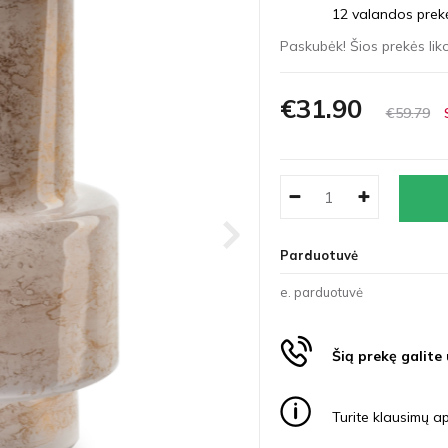
12 valandos prekės
Paskubėk! Šios prekės liko
€31
90
€59
79
Parduotuvė
e. parduotuvė
Šią prekę galite
Turite klausimų ap