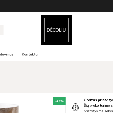
rdavimas
Kontaktai
Greitas pristaty
-47
%
Šią prekę turime s
pristatysime seka