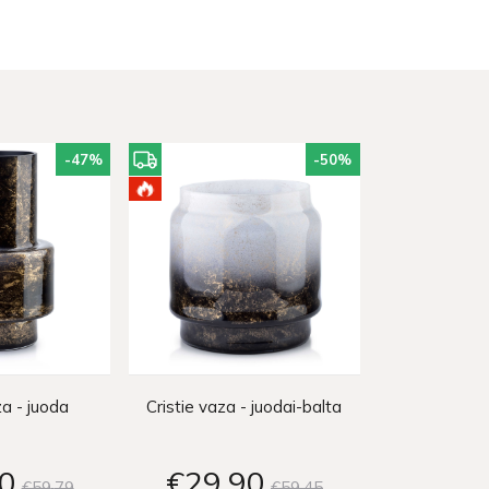
-47
%
-50
%
za - juoda
Cristie vaza - juodai-balta
0
€29
90
€59
79
€59
45