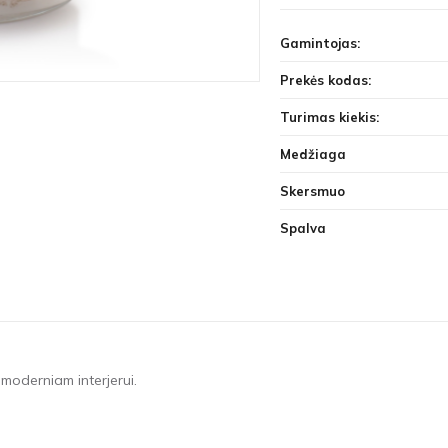
Gamintojas:
Prekės kodas:
Turimas kiekis:
Medžiaga
Skersmuo
Spalva
r moderniam interjerui.