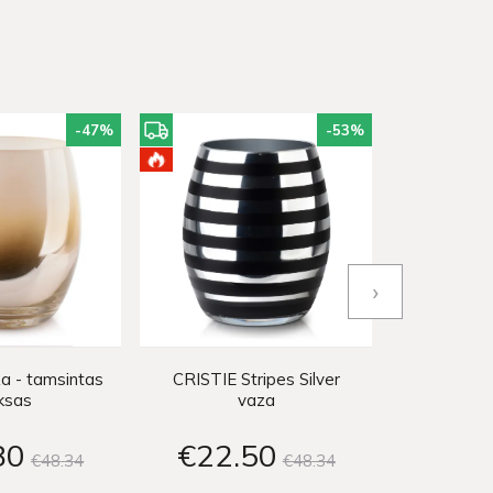
-47
%
-53
%
›
a - tamsintas
CRISTIE Stripes Silver
Cristie 
ksas
vaza
80
€22
50
€29
€48
34
€48
34