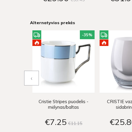
Alternatyvios prekės
-35
%
‹
Cristie Stripes puodelis -
CRISTIE vaz
mėlynas/baltas
sidabrin
€7
25
€25
8
€11
15