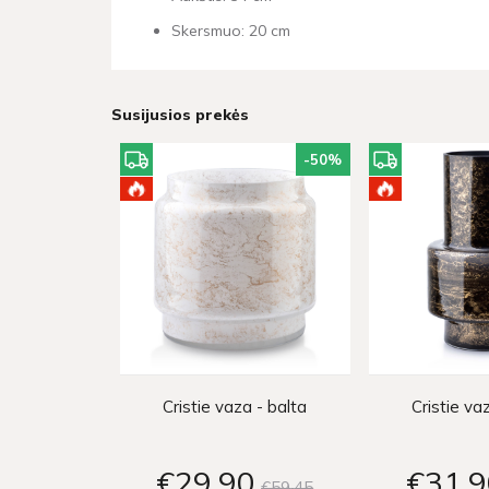
Skersmuo: 20 cm
Susijusios prekės
-50
%
Cristie vaza - balta
Cristie va
€29
90
€31
9
€59
45