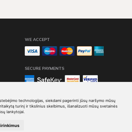
WE ACCEPT
SECURE PAYMENTS
stebėjimo technologijas, siekdami pagerinti jūsų naršymo mūsų
ritaikytą turinį ir tikslinius skelbimus, išanalizuoti mūsų svetainės
ūsų lankytojai.
Elektroninių parduotuvių nuoma
-
eShoprent.com
sirinkimus