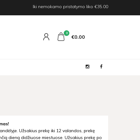
Iki nemokamo pristatymo liko €35.00
0
€0
00
mas!
andėlyje. Užsakius prekę iki 12 valandos, prekę
nčią dieną didžiuose miestuose. Užsakius prekę po