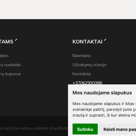
NTAMS
KONTAKTAI
rekės
Klientams
su nuolaida
Užsakymų istorija
nų kuponai
Kontaktai
+37062930386
info@decoliu.com
Mes naudojame slapukus
Mes naudojame slapukus ir kitas 
svetainėje patirtį, parodyti jums p
srautą ir suprasti, iš kur ateina m
s turinį be autorių sutikimo draudžiama.
Sutinku
Keisti mano pa