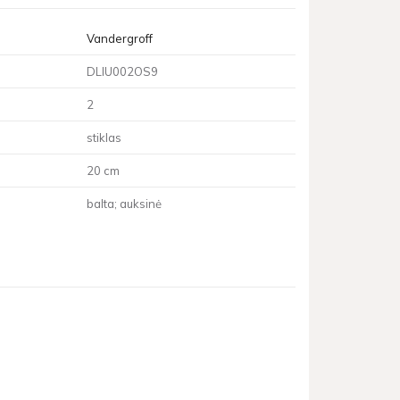
Vandergroff
DLIU002OS9
2
stiklas
20 cm
balta; auksinė