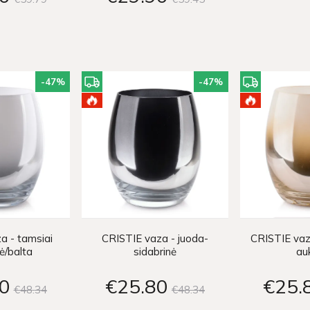
-47
%
-47
%
a - tamsiai
CRISTIE vaza - juoda-
CRISTIE vaz
ė/balta
sidabrinė
au
0
€25
80
€25
€48
34
€48
34