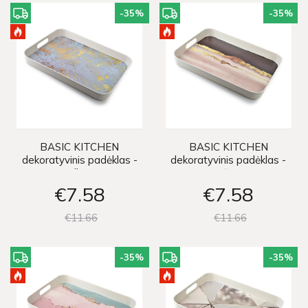
-35
%
-35
%
BASIC KITCHEN
BASIC KITCHEN
dekoratyvinis padėklas -
dekoratyvinis padėklas -
pilkas
rožinis
€7
58
€7
58
€11
66
€11
66
-35
%
-35
%