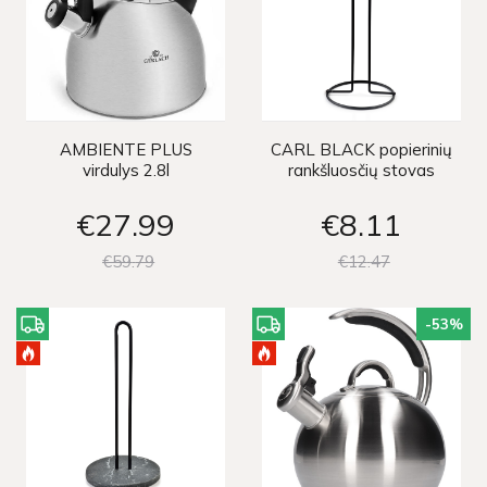
AMBIENTE PLUS
CARL BLACK popierinių
virdulys 2.8l
rankšluosčių stovas
€27
99
€8
11
€59
79
€12
47
-53
%