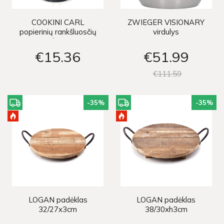
COOKINI CARL
ZWIEGER VISIONARY
popierinių rankšluosčių
virdulys
stovas h32x15cm
€15
36
€51
99
€111
59
-35
%
-35
%
LOGAN padėklas
LOGAN padėklas
32/27x3cm
38/30xh3cm