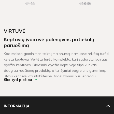
€4
11
€18
36
VIRTUVĖ
Keptuvių įvairovė palengvins patiekalų
paruošimą
Kad maisto gaminimas teiktų malonumą, namuose reikėtų turėti
keleta keptuvių. Vertėtų turėti komplektą, kurį sudarytų įvairaus
dydžio keptuvės. Didesnio dydžio keptuvėje tilps kur kas
daugiau ruošiamų produktų, o tai žymiai pagreitins gaminimą.
Blynų keptuvė yra plokštesnė, todėl blynus bus lengviau
Skaityti plačiau
apversti. Didelėje keptuvėje patogu gaminti maistą visai šeimai.
Gilioje keptuvėje
Olive
patogu ir praktiška gaminti troškinius.
Grilio keptuvė skirta pjausniams ir kepsniams kepti. Jeigu jums
patinka Azijos virtuvė tikrai reikės WOK keptuvės, kuri yra
vienas iš būdingiausių šio pasaulio regiono virtuvės įrangos
INFORMACIJA
elementų.