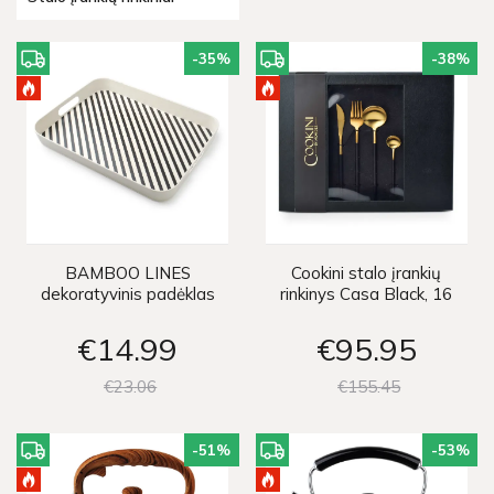
-35
%
-38
%
BAMBOO LINES
Cookini stalo įrankių
dekoratyvinis padėklas
rinkinys Casa Black, 16
vnt
€14
99
€95
95
€23
06
€155
45
-51
%
-53
%