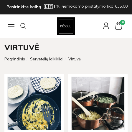
Iki nemokamo pristatymo liko €35.00
Pasirinkite kalbą
0
Navigacija
VIRTUVĖ
Pagrindinis
Servetėlių laikikliai
Virtuvė