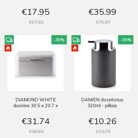
śr:12.5cm h:14.5cm
€17
95
€35
99
€27
62
€76
87
-35
%
-35
%
DIAMOND WHITE
DAMIEN dozatorius
duoninė 30.5 x 20.7 x
320ml - pilkas
15.1 cm
€31
74
€10
26
€48
83
€15
79