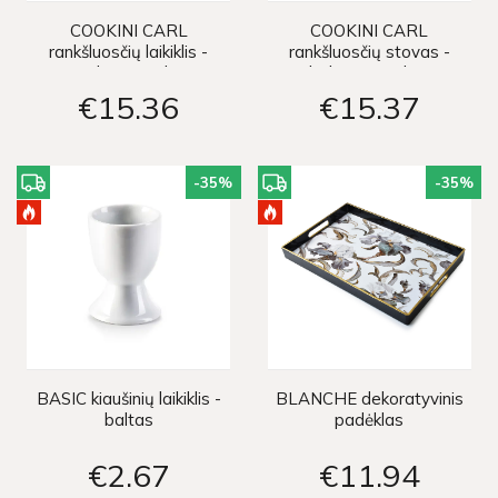
COOKINI CARL
COOKINI CARL
rankšluosčių laikiklis -
rankšluosčių stovas -
juodas su auksu
baltas su auksu
€15
36
€15
37
-35
%
-35
%
BASIC kiaušinių laikiklis -
BLANCHE dekoratyvinis
baltas
padėklas
€2
67
€11
94