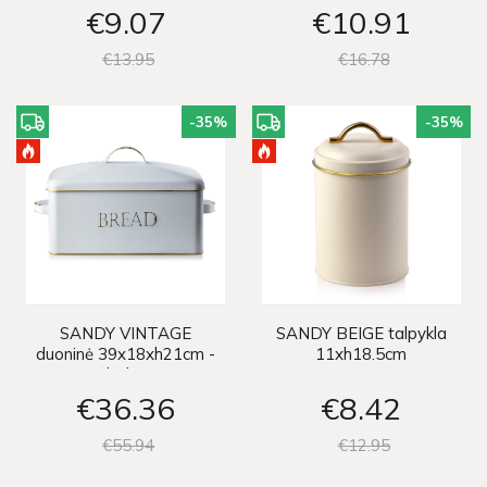
€9
07
€10
91
€13
95
€16
78
-35
%
-35
%
SANDY VINTAGE
SANDY BEIGE talpykla
duoninė 39x18xh21cm -
11xh18.5cm
balta
€36
36
€8
42
€55
94
€12
95