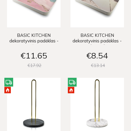
BASIC KITCHEN
BASIC KITCHEN
dekoratyvinis padėklas -
dekoratyvinis padėklas -
rožinis
smėlio spalvos
€11
65
€8
54
€17
92
€13
14