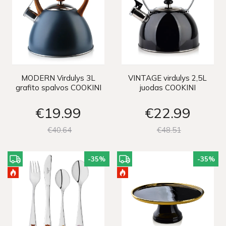
MODERN Virdulys 3L
VINTAGE virdulys 2,5L
grafito spalvos COOKINI
juodas COOKINI
€19
99
€22
99
€40
64
€48
51
-35
%
-35
%