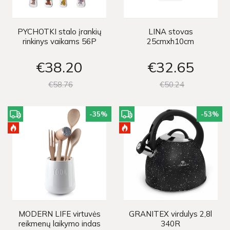
PYCHOTKI stalo įrankių
LINA stovas
rinkinys vaikams 56P
25cmxh10cm
€38
20
€32
65
€58
76
€50
24
-35
%
-53
%
MODERN LIFE virtuvės
GRANITEX virdulys 2,8l
reikmenų laikymo indas
340R