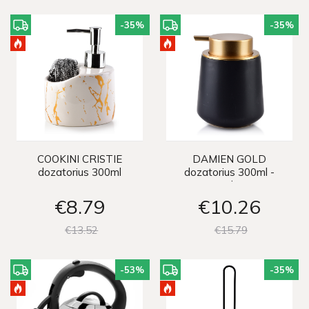
-35
%
-35
%
COOKINI CRISTIE
DAMIEN GOLD
dozatorius 300ml
dozatorius 300ml -
juodas
€8
79
€10
26
€13
52
€15
79
-53
%
-35
%