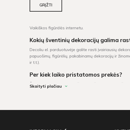
GRĮŽTI
Vaikiškos figūrėlės internetu.
Kokių šventinių dekoracijų galima ras
Decoliu el. parduotuvėje galite rasti įvairiausių dekor
papuošimų, figūrėlių, pakabinamų dekoracijų ir žinoma
ir t.t.).
Per kiek laiko pristatomos prekės?
Šventinės dekoracijos pažymėtos žaliu sandėlio ženklel
Skaityti plačiau
darbo dienų. Prekių krepšeliui, kuris didesnis neu 6