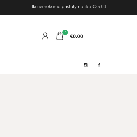
Iki nemokamo pristatymo liko €35.00
0
€0
00