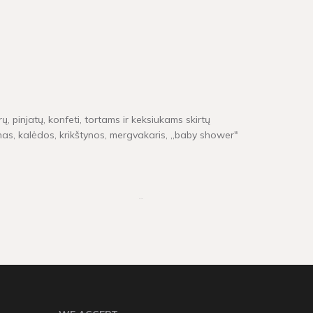
ų, pinjatų, konfeti, tortams ir keksiukams skirtų
inas, kalėdos, krikštynos, mergvakaris, „baby shower"
e neturime, pristatymas gali užtrukti tarp 4 - 16