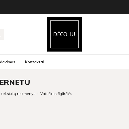
rdavimas
Kontaktai
TERNETU
ir keksiukų reikmenys
Vaikiškos figūrėlės