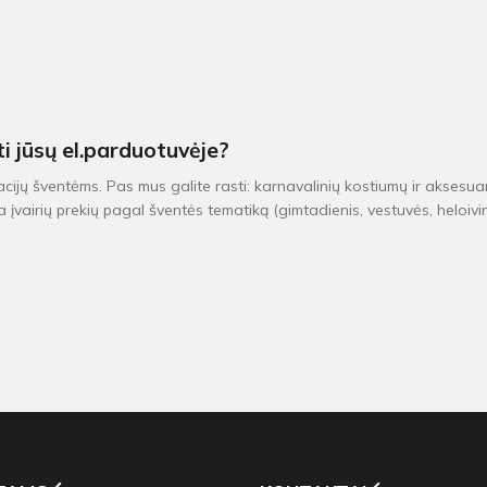
ti jūsų el.parduotuvėje?
acijų šventėms. Pas mus galite rasti: karnavalinių kostiumų ir aksesuar
 įvairių prekių pagal šventės tematiką (gimtadienis, vestuvės, heloiv
iu yra pristatomos per 1-2 darbo dienas. Kitų dekoracijų, kurių vietoj
0 Eur, taikomas nemokamas pristatymas!