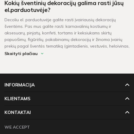
Kokių šventinių dekoracijų galima rasti jūsų
el.parduotuvėje?
Decoliu el. parduotuvėje galite rasti įvairiausių dekoracijų
šventėms. Pas mus galite rasti: karnavalinių kostiumų ir
aksesuarų, pinjatų, konfeti, tortams ir keksiukams skirtų
papuošimų, figūrėlių, pakabinamų dekoracijų ir žinoma įvairių
prekių pagal šventės tematiką (gimtadienis, vestuvės, heloivinas,
kalėdos, krikštynos, mergvakaris, „baby shower" ir t.t.).
Skaityti plačiau
Per kiek laiko pristatomos prekės?
Šventinės dekoracijos pažymėtos žaliu sandėlio ženkleliu yra
pristatomos per 1-2 darbo dienas. Kitų dekoracijų, kurių vietoje
INFORMACIJA
neturime, pristatymas gali užtrukti tarp 4 - 16 darbo dienų.
Prekių krepšeliui, kuris didesnis neu 60 Eur, taikomas
KLIENTAMS
nemokamas pristatymas!
KONTAKTAI
WE ACCEPT