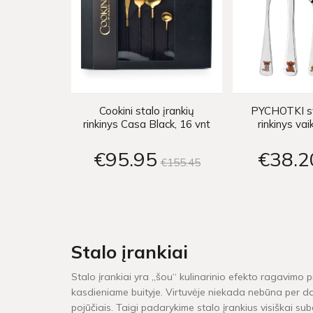
Cookini stalo įrankių
PYCHOTKI st
rinkinys Casa Black, 16 vnt
rinkinys v
€95
95
€38
2
€155
45
Stalo įrankiai
Stalo įrankiai yra „šou“ kulinarinio efekto ragavimo pr
kasdieniame buityje. Virtuvėje niekada nebūna per daug
pojūčiais. Taigi padarykime stalo įrankius visiškai sub