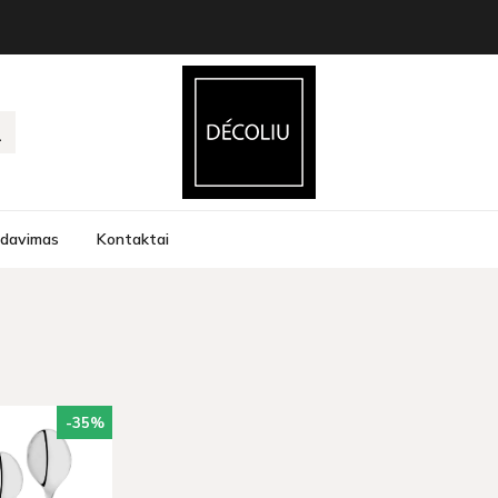
rdavimas
Kontaktai
-35
%