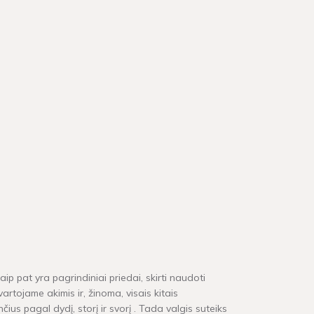
aip pat yra pagrindiniai priedai, skirti naudoti
rtojame akimis ir, žinoma, visais kitais
ius pagal dydį, storį ir svorį . Tada valgis suteiks