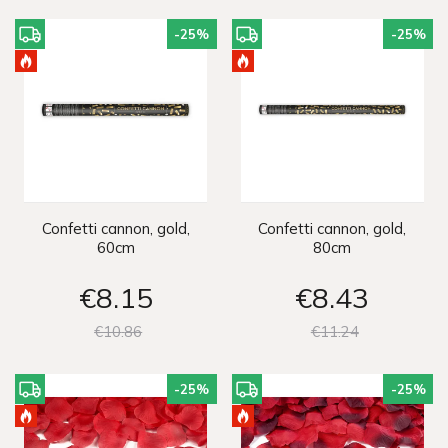
-25
%
-25
%
Confetti cannon, gold,
Confetti cannon, gold,
60cm
80cm
€8
15
€8
43
€10
86
€11
24
-25
%
-25
%