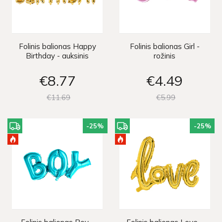
Folinis balionas Happy
Folinis balionas Girl -
Birthday - auksinis
rožinis
€8
77
€4
49
€11
69
€5
99
-25
%
-25
%