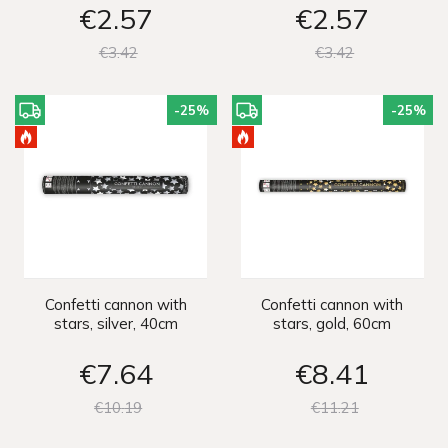
€2
57
€2
57
€3
42
€3
42
-25
%
-25
%
Confetti cannon with
Confetti cannon with
stars, silver, 40cm
stars, gold, 60cm
€7
64
€8
41
€10
19
€11
21