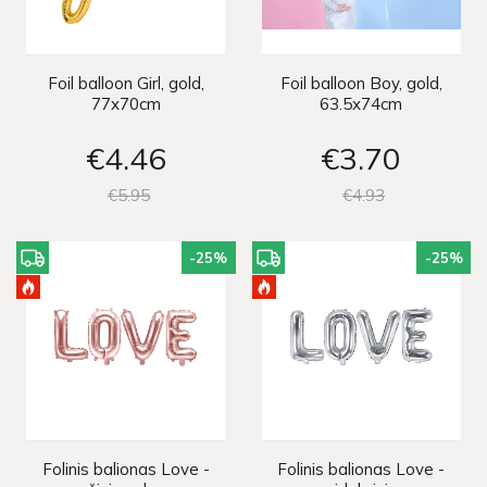
Foil balloon Girl, gold,
Foil balloon Boy, gold,
77x70cm
63.5x74cm
€4
46
€3
70
€5
95
€4
93
-25
%
-25
%
Folinis balionas Love -
Folinis balionas Love -