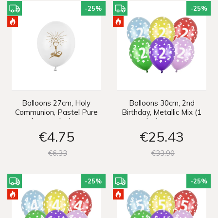
-25
%
-25
%
Balloons 27cm, Holy
Balloons 30cm, 2nd
Communion, Pastel Pure
Birthday, Metallic Mix (1
White (1 pkt / 6 pc.)
pkt / 50 pc.)
€4
75
€25
43
€6
33
€33
90
-25
%
-25
%