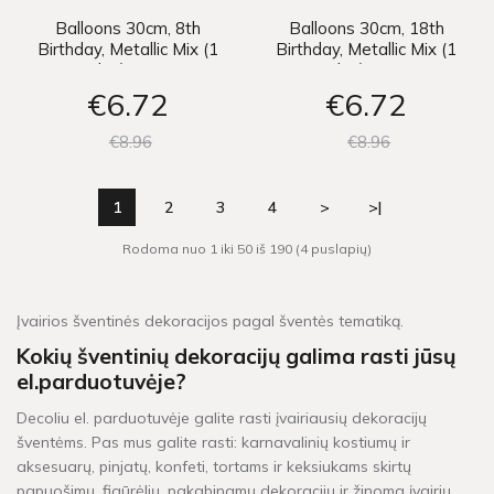
Balloons 30cm, 8th
Balloons 30cm, 18th
Birthday, Metallic Mix (1
Birthday, Metallic Mix (1
pkt / 6 pc.)
pkt / 6 pc.)
€6
72
€6
72
€8
96
€8
96
1
2
3
4
>
>|
Rodoma nuo 1 iki 50 iš 190 (4 puslapių)
Įvairios šventinės dekoracijos pagal šventės tematiką.
Kokių šventinių dekoracijų galima rasti jūsų
el.parduotuvėje?
Decoliu el. parduotuvėje galite rasti įvairiausių dekoracijų
šventėms. Pas mus galite rasti: karnavalinių kostiumų ir
aksesuarų, pinjatų, konfeti, tortams ir keksiukams skirtų
papuošimų, figūrėlių, pakabinamų dekoracijų ir žinoma įvairių