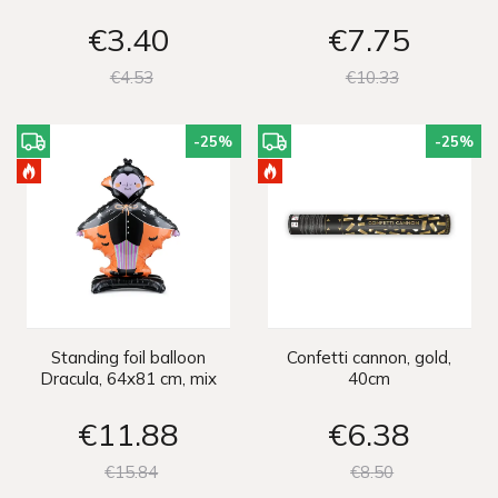
€3
40
€7
75
€4
53
€10
33
-25
%
-25
%
Standing foil balloon
Confetti cannon, gold,
Dracula, 64x81 cm, mix
40cm
€11
88
€6
38
€15
84
€8
50