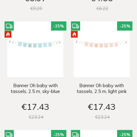
€9
29
€6
22
-25
%
-25
%
Banner Oh baby with
Banner Oh baby with
tassels, 2.5 m, sky-blue
tassels, 2.5 m, light pink
€17
43
€17
43
€23
24
€23
24
-25
%
-25
%