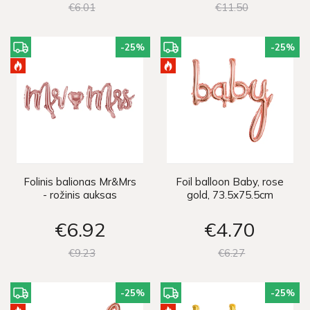
€6
01
€11
50
-25
%
-25
%
Folinis balionas Mr&Mrs
Foil balloon Baby, rose
- rožinis auksas
gold, 73.5x75.5cm
€6
92
€4
70
€9
23
€6
27
-25
%
-25
%