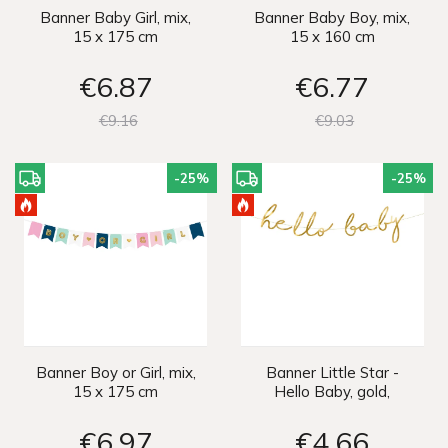
Banner Baby Girl, mix,
Banner Baby Boy, mix,
15 x 175 cm
15 x 160 cm
€6
87
€6
77
€9
16
€9
03
-25
%
-25
%
Banner Boy or Girl, mix,
Banner Little Star -
15 x 175 cm
Hello Baby, gold,
18x70cm
€6
97
€4
66