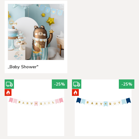
„Baby Shower"
-25
%
-25
%