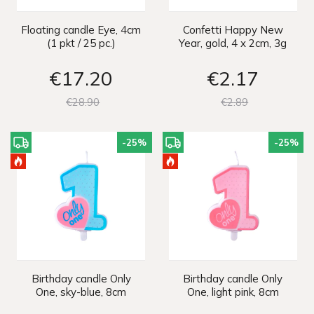
Floating candle Eye, 4cm
Confetti Happy New
(1 pkt / 25 pc.)
Year, gold, 4 x 2cm, 3g
€17
20
€2
17
€28
90
€2
89
-25
%
-25
%
Birthday candle Only
Birthday candle Only
One, sky-blue, 8cm
One, light pink, 8cm