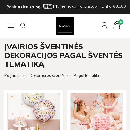
Iki nemokamo pristatymo liko €35.00
Pasirinkite kalbą
0
Navigacija
ĮVAIRIOS ŠVENTINĖS
DEKORACIJOS PAGAL ŠVENTĖS
TEMATIKĄ
Pagrindinis
Dekoracijos šventėms
Pagal tematiką