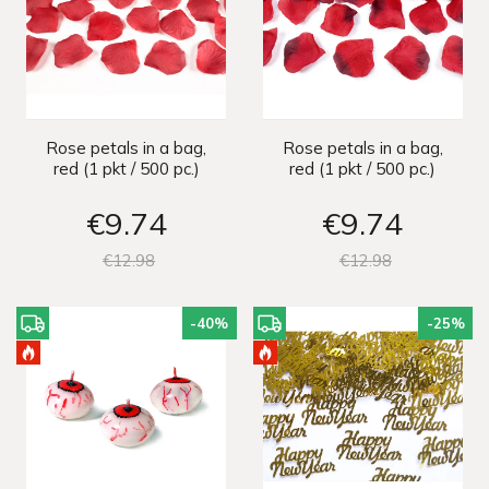
Rose petals in a bag,
Rose petals in a bag,
red (1 pkt / 500 pc.)
red (1 pkt / 500 pc.)
€9
74
€9
74
€12
98
€12
98
-40
%
-25
%