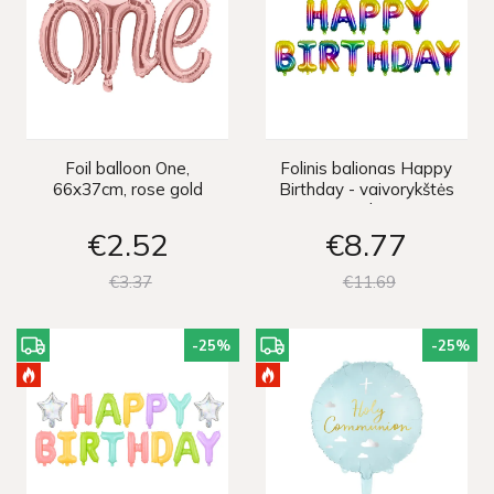
Foil balloon One,
Folinis balionas Happy
66x37cm, rose gold
Birthday - vaivorykštės
spalvų
€2
52
€8
77
€3
37
€11
69
-25
%
-25
%