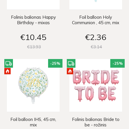
Folinis balionas Happy
Foil balloon Holy
Birthday - mixas
Communion , 45 cm, mix
€10
45
€2
36
€13
93
€3
14
-25
%
-25
%
Foil balloon IHS, 45 cm,
Folinis balionas Bride to
mix
be - rožinis