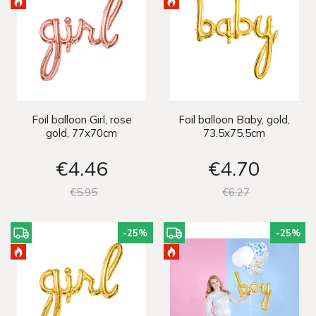
Foil balloon Girl, rose
Foil balloon Baby, gold,
gold, 77x70cm
73.5x75.5cm
€4
46
€4
70
€5
95
€6
27
-25
%
-25
%