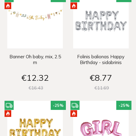
Banner Oh baby, mix, 2.5
Folinis balionas Happy
m
Birthday - sidabrinis
€12
32
€8
77
€16
43
€11
69
-25
%
-25
%