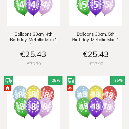
Balloons 30cm, 4th
Balloons 30cm, 5th
Birthday, Metallic Mix (1
Birthday, Metallic Mix (1
pkt / 50 pc.)
pkt / 50 pc.)
€25
43
€25
43
€33
90
€33
90
-25
%
-25
%