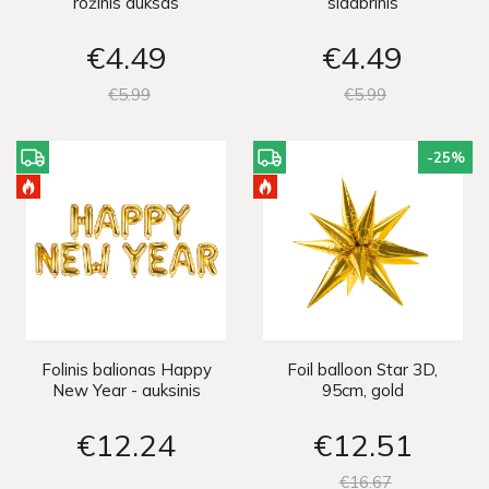
rožinis auksas
sidabrinis
€4
49
€4
49
€5
99
€5
99
-25
%
Folinis balionas Happy
Foil balloon Star 3D,
New Year - auksinis
95cm, gold
€12
24
€12
51
€16
67