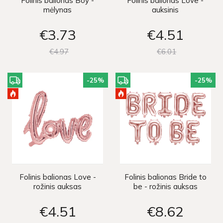
Folinis balionas Boy -
Folinis balionas Love -
mėlynas
auksinis
€3
73
€4
51
€4
97
€6
01
-25
%
-25
%
Folinis balionas Love -
Folinis balionas Bride to
rožinis auksas
be - rožinis auksas
€4
51
€8
62