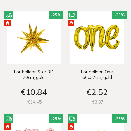
-25
%
-25
%
Foil balloon Star 3D,
Foil balloon One,
70cm, gold
66x37cm, gold
€10
84
€2
52
€14
45
€3
37
-25
%
-25
%