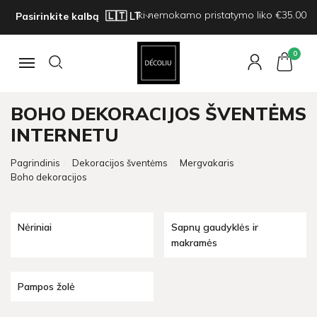
Iki nemokamo pristatymo liko €35.00
Pasirinkite kalbą
0
Navigacija
BOHO DEKORACIJOS ŠVENTĖMS
INTERNETU
Pagrindinis
Dekoracijos šventėms
Mergvakaris
Boho dekoracijos
Nėriniai
Sapnų gaudyklės ir
makramės
Pampos žolė