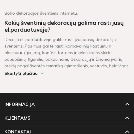
Boho dekoracijos šventėms internetu.
Kokių šventinių dekoracijų galima rasti jūsų
el.parduotuvėje?
Decoliu el. parduotuvėje galite rasti įvairiausių dekoracijų
šventėms. Pas mus galite rasti: karnavalinių kostiumų ir
aksesuarų, pinjatų, konfeti, tortams ir keksiukams skirtų
papuošimų, figūrėlių, pakabinamų dekoracijų ir žinoma įvairių
prekių pagal šventės tematiką (gimtadienis, vestuvės, heloivinas,
kalėdos, krikštynos, mergvakaris, „baby shower" ir t.t.).
Skaityti plačiau
Per kiek laiko pristatomos prekės?
Šventinės dekoracijos pažymėtos žaliu sandėlio ženkleliu yra
pristatomos per 1-2 darbo dienas. Kitų dekoracijų, kurių vietoje
INFORMACIJA
neturime, pristatymas gali užtrukti tarp 4 - 16 darbo dienų.
Prekių krepšeliui, kuris didesnis neu 60 Eur, taikomas
KLIENTAMS
nemokamas pristatymas!
KONTAKTAI