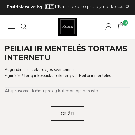
Iki nemokamo pristatymo liko €35.00
Pasirinkite kalbą
0
Navigacija
PEILIAI IR MENTELĖS TORTAMS
INTERNETU
Pagrindinis
Dekoracijos šventėms
Figūrėlės / Tortų ir keksiukų reikmenys
Peiliai ir mentelės
Atsiprašome, tačiau prekių kategorijoje nerasta.
GRĮŽTI