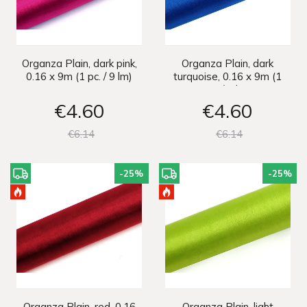
Organza Plain, dark pink,
Organza Plain, dark
0.16 x 9m (1 pc. / 9 lm)
turquoise, 0.16 x 9m (1
pc. / 9 lm)
€4
60
€4
60
€6
14
€6
14
-25
%
-25
%
Organza Plain, red, 0.16
Organza Plain, light