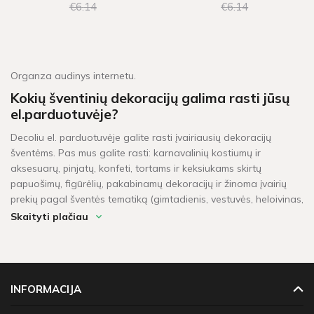
€6
14
€6
14
Organza audinys internetu.
Kokių šventinių dekoracijų galima rasti jūsų
el.parduotuvėje?
Decoliu el. parduotuvėje galite rasti įvairiausių dekoracijų
šventėms. Pas mus galite rasti: karnavalinių kostiumų ir
aksesuarų, pinjatų, konfeti, tortams ir keksiukams skirtų
papuošimų, figūrėlių, pakabinamų dekoracijų ir žinoma įvairių
prekių pagal šventės tematiką (gimtadienis, vestuvės, heloivinas,
kalėdos, krikštynos, mergvakaris, „baby shower" ir t.t.).
Skaityti plačiau
Per kiek laiko pristatomos prekės?
Šventinės dekoracijos pažymėtos žaliu sandėlio ženkleliu yra
pristatomos per 1-2 darbo dienas. Kitų dekoracijų, kurių vietoje
INFORMACIJA
neturime, pristatymas gali užtrukti tarp 4 - 16 darbo dienų.
Prekių krepšeliui, kuris didesnis neu 60 Eur, taikomas