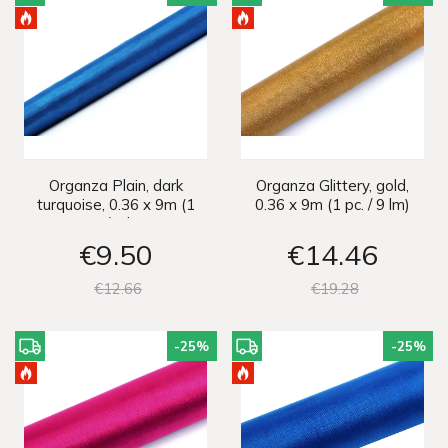
Organza Plain, dark
Organza Glittery, gold,
turquoise, 0.36 x 9m (1
0.36 x 9m (1 pc. / 9 lm)
pc. / 9 lm)
€9
50
€14
46
€12
66
€19
28
-25
%
-25
%