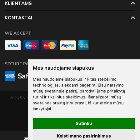
KLIENTAMS
nemokamas pristatymas!
KONTAKTAI
WE ACCEPT
SECURE PAYMENTS
Mes naudojame slapukus
Mes naudojame slapukus ir kitas stebėjimo
technologijas, siekdami pagerinti jūsų naršymo
mūsų svetainėje patirtį, parodyti jums pritaikytą
turinį ir tikslinius skelbimus, išanalizuoti mūsų
2026 © Visos teisės saugomos. Kopijuoti, platinti svetainės turinį be autorių
svetainės srautą ir suprasti, iš kur ateina mūsų
sutikimo draudžiama.
lankytojai.
Elektroninių parduotuvių nuoma
-
eShoprent.com
Sutinku
Keisti mano pasirinkimus
Rašyti
Skambinti