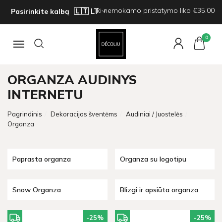
Iki nemokamo pristatymo liko €35.00
Pasirinkite kalbą
0
Navigacija
ORGANZA AUDINYS
INTERNETU
Pagrindinis
Dekoracijos šventėms
Audiniai / Juostelės
Organza
Paprasta organza
Organza su logotipu
Snow Organza
Blizgi ir apsiūta organza
-25
%
-25
%