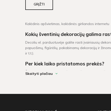
GRĮŽTI
Kalėdinis apšvietimas, kalėdinės girliandos internetu
Kokių šventinių dekoracijų galima ras
Decoliu el. parduotuvėje galite rasti įvairiausių dekor
papuošimų, figūrėlių, pakabinamų dekoracijų ir žinoma
ir t.t.).
Per kiek laiko pristatomos prekės?
Šventinės dekoracijos pažymėtos žaliu sandėlio ženklel
Skaityti plačiau
darbo dienų. Prekių krepšeliui, kuris didesnis neu 6