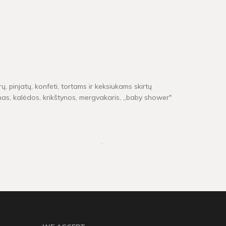
ų, pinjatų, konfeti, tortams ir keksiukams skirtų
inas, kalėdos, krikštynos, mergvakaris, „baby shower"
e neturime, pristatymas gali užtrukti tarp 4 - 16