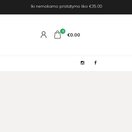
Iki nemokamo pristatymo liko €35.00
0
€0
00