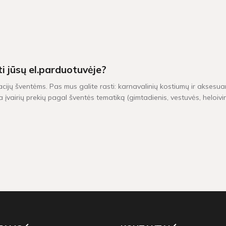
ti jūsų el.parduotuvėje?
acijų šventėms. Pas mus galite rasti: karnavalinių kostiumų ir aksesuar
 įvairių prekių pagal šventės tematiką (gimtadienis, vestuvės, heloiv
iu yra pristatomos per 1-2 darbo dienas. Kitų dekoracijų, kurių vietoj
0 Eur, taikomas nemokamas pristatymas!