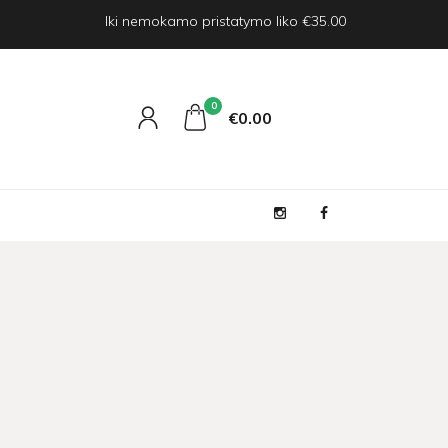
Iki nemokamo pristatymo liko €35.00
0
€0
00