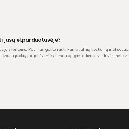
ti jūsų el.parduotuvėje?
acijų šventėms. Pas mus galite rasti: karnavalinių kostiumų ir aksesuar
 įvairių prekių pagal šventės tematiką (gimtadienis, vestuvės, heloiv
iu yra pristatomos per 1-2 darbo dienas. Kitų dekoracijų, kurių vietoj
0 Eur, taikomas nemokamas pristatymas!