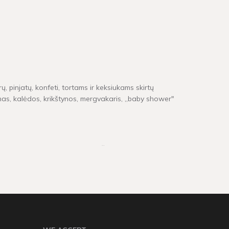
ų, pinjatų, konfeti, tortams ir keksiukams skirtų
inas, kalėdos, krikštynos, mergvakaris, „baby shower"
e neturime, pristatymas gali užtrukti tarp 4 - 16