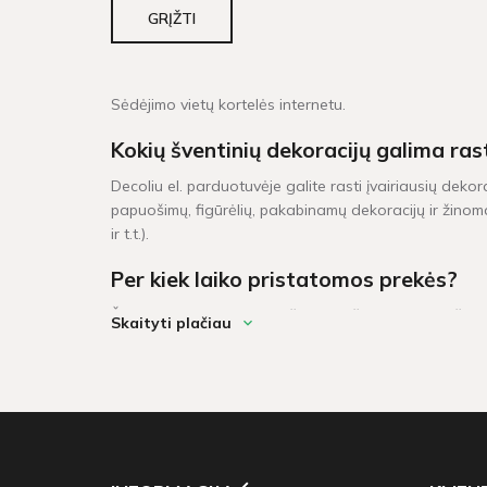
GRĮŽTI
Sėdėjimo vietų kortelės internetu.
Kokių šventinių dekoracijų galima ras
Decoliu el. parduotuvėje galite rasti įvairiausių dekor
papuošimų, figūrėlių, pakabinamų dekoracijų ir žinoma
ir t.t.).
Per kiek laiko pristatomos prekės?
Šventinės dekoracijos pažymėtos žaliu sandėlio ženklel
Skaityti plačiau
darbo dienų. Prekių krepšeliui, kuris didesnis neu 6