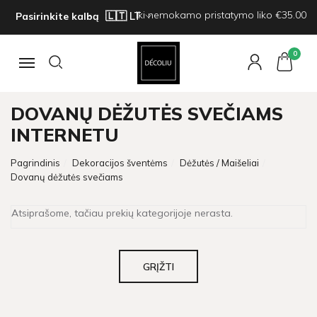
Iki nemokamo pristatymo liko €35.00
Pasirinkite kalbą
0
Navigacija
DOVANŲ DĖŽUTĖS SVEČIAMS
INTERNETU
Pagrindinis
Dekoracijos šventėms
Dėžutės / Maišeliai
Dovanų dėžutės svečiams
Atsiprašome, tačiau prekių kategorijoje nerasta.
GRĮŽTI