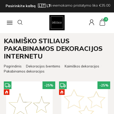
Iki nemokamo pristatymo liko €35.00
Pasirinkite kalbą
0
Navigacija
KAIMIŠKO STILIAUS
PAKABINAMOS DEKORACIJOS
INTERNETU
Pagrindinis
Dekoracijos šventėms
Kaimiškos dekoracijos
Pakabinamos dekoracijos
-25
%
-25
%