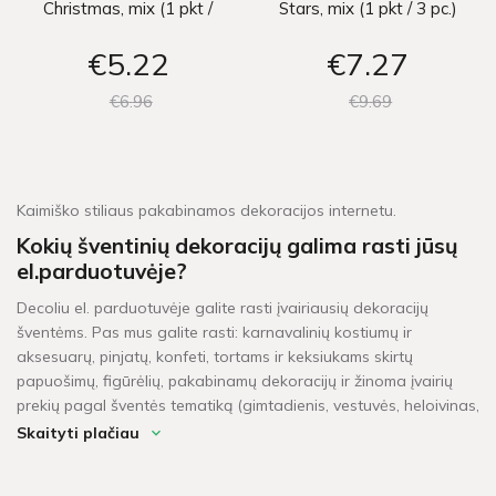
Christmas, mix (1 pkt /
Stars, mix (1 pkt / 3 pc.)
10 pc.)
€5
22
€7
27
€6
96
€9
69
Kaimiško stiliaus pakabinamos dekoracijos internetu.
Kokių šventinių dekoracijų galima rasti jūsų
el.parduotuvėje?
Decoliu el. parduotuvėje galite rasti įvairiausių dekoracijų
šventėms. Pas mus galite rasti: karnavalinių kostiumų ir
aksesuarų, pinjatų, konfeti, tortams ir keksiukams skirtų
papuošimų, figūrėlių, pakabinamų dekoracijų ir žinoma įvairių
prekių pagal šventės tematiką (gimtadienis, vestuvės, heloivinas,
kalėdos, krikštynos, mergvakaris, „baby shower" ir t.t.).
Skaityti plačiau
Per kiek laiko pristatomos prekės?