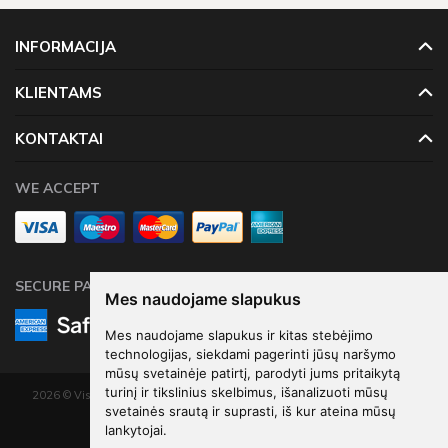
Šventinės dekoracijos pažymėtos žaliu sandėlio ženkleliu yra
pristatomos per 1-2 darbo dienas. Kitų dekoracijų, kurių vietoje
INFORMACIJA
neturime, pristatymas gali užtrukti tarp 4 - 16 darbo dienų.
Prekių krepšeliui, kuris didesnis neu 60 Eur, taikomas
KLIENTAMS
nemokamas pristatymas!
KONTAKTAI
WE ACCEPT
SECURE PAYMENTS
Mes naudojame slapukus
Mes naudojame slapukus ir kitas stebėjimo
technologijas, siekdami pagerinti jūsų naršymo
mūsų svetainėje patirtį, parodyti jums pritaikytą
turinį ir tikslinius skelbimus, išanalizuoti mūsų
2026 © Visos teisės saugomos. Kopijuoti, platinti svetainės turinį be autorių
svetainės srautą ir suprasti, iš kur ateina mūsų
sutikimo draudžiama.
lankytojai.
Elektroninių parduotuvių nuoma
-
eShoprent.com