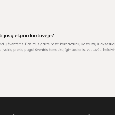
ti jūsų el.parduotuvėje?
acijų šventėms. Pas mus galite rasti: karnavalinių kostiumų ir aksesuar
 įvairių prekių pagal šventės tematiką (gimtadienis, vestuvės, heloiv
iu yra pristatomos per 1-2 darbo dienas. Kitų dekoracijų, kurių vietoj
0 Eur, taikomas nemokamas pristatymas!