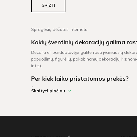
GRĮŽTI
Spragėsių dėžutės internetu.
Kokių šventinių dekoracijų galima ras
Decoliu el. parduotuvėje galite rasti įvairiausių dekor
papuošimų, figūrėlių, pakabinamų dekoracijų ir žinoma
ir t.t.).
Per kiek laiko pristatomos prekės?
Šventinės dekoracijos pažymėtos žaliu sandėlio ženklel
Skaityti plačiau
darbo dienų. Prekių krepšeliui, kuris didesnis neu 6