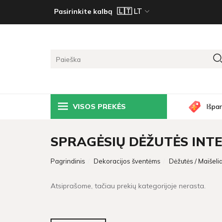
Pasirinkite kalbą
VISOS PREKĖS
Išpa
SPRAGĖSIŲ DĖŽUTĖS INT
Pagrindinis
Dekoracijos šventėms
Dėžutės / Maišelia
Atsiprašome, tačiau prekių kategorijoje nerasta.