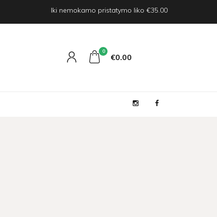
Iki nemokamo pristatymo liko €35.00
0
€0
00