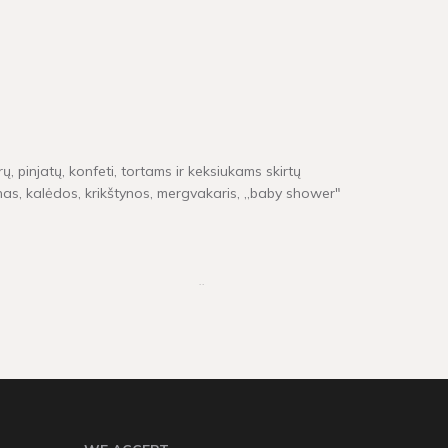
ų, pinjatų, konfeti, tortams ir keksiukams skirtų
inas, kalėdos, krikštynos, mergvakaris, „baby shower"
e neturime, pristatymas gali užtrukti tarp 4 - 16