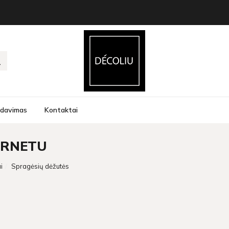
rdavimas
Kontaktai
ERNETU
i
Spragėsių dėžutės