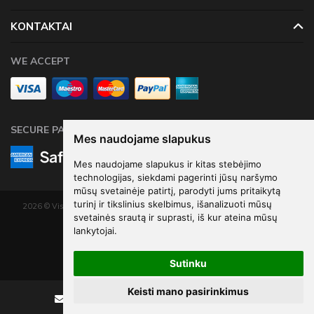
KONTAKTAI
WE ACCEPT
SECURE PAYMENTS
Mes naudojame slapukus
Mes naudojame slapukus ir kitas stebėjimo
technologijas, siekdami pagerinti jūsų naršymo
mūsų svetainėje patirtį, parodyti jums pritaikytą
turinį ir tikslinius skelbimus, išanalizuoti mūsų
2026 © Visos teisės saugomos. Kopijuoti, platinti svetainės turinį be autorių
svetainės srautą ir suprasti, iš kur ateina mūsų
sutikimo draudžiama.
lankytojai.
Elektroninių parduotuvių nuoma
-
eShoprent.com
Sutinku
Keisti mano pasirinkimus
Rašyti
Skambinti