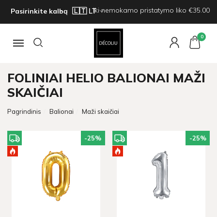
Iki nemokamo pristatymo liko €35.00
Pasirinkite kalbą
0
Navigacija
FOLINIAI HELIO BALIONAI MAŽI
SKAIČIAI
Pagrindinis
Balionai
Maži skaičiai
-25
%
-25
%