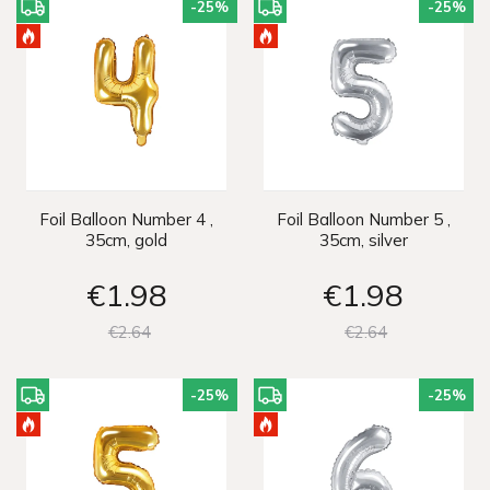
-25
%
-25
%
Foil Balloon Number 4 ,
Foil Balloon Number 5 ,
35cm, gold
35cm, silver
€1
98
€1
98
€2
64
€2
64
-25
%
-25
%