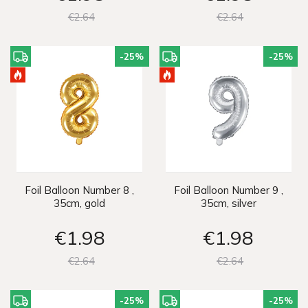
€2
64
€2
64
-25
%
-25
%
Foil Balloon Number 8 ,
Foil Balloon Number 9 ,
35cm, gold
35cm, silver
€1
98
€1
98
€2
64
€2
64
-25
%
-25
%