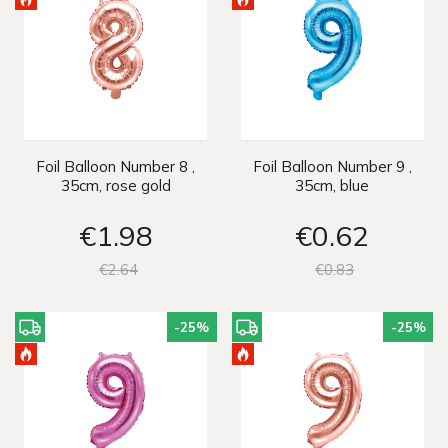
Foil Balloon Number 8 ,
Foil Balloon Number 9 ,
35cm, rose gold
35cm, blue
€1
98
€0
62
€2
64
€0
83
-25
%
-25
%