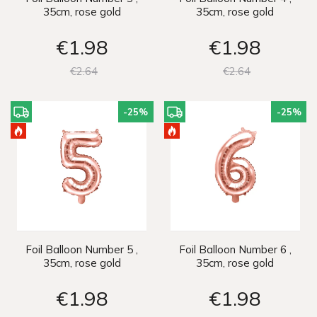
35cm, rose gold
35cm, rose gold
€1
98
€1
98
€2
64
€2
64
-25
%
-25
%
Foil Balloon Number 5 ,
Foil Balloon Number 6 ,
35cm, rose gold
35cm, rose gold
€1
98
€1
98