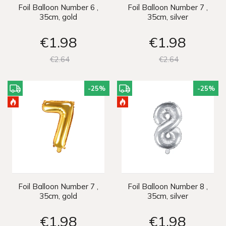
Foil Balloon Number 6 ,
Foil Balloon Number 7 ,
35cm, gold
35cm, silver
€1
98
€1
98
€2
64
€2
64
-25
%
-25
%
Foil Balloon Number 7 ,
Foil Balloon Number 8 ,
35cm, gold
35cm, silver
€1
98
€1
98