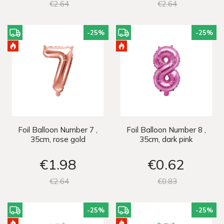
€2
64
€2
64
-25
%
-25
%
Foil Balloon Number 7 ,
Foil Balloon Number 8 ,
35cm, rose gold
35cm, dark pink
€1
98
€0
62
€2
64
€0
83
-25
%
-25
%