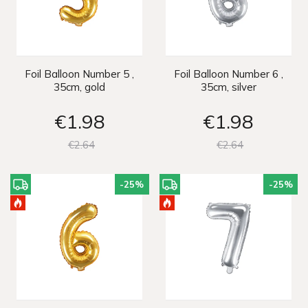
Foil Balloon Number 5 ,
Foil Balloon Number 6 ,
35cm, gold
35cm, silver
€1
98
€1
98
€2
64
€2
64
-25
%
-25
%