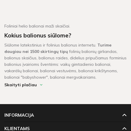
Foliniai helio balionai maži skaičiai.
Kokius balionus siūlome?
Siūlome latekstinius ir folinius balionus internetu.
Turime
daugiau nei 1500 skirtingų tipų
folinių balionių girliandas,
balionus skaičius, balionus raides, didelius pripučiamus forminius
balionius įvairioms šventėms: vaikų gimtadienio balionai,
vakarėlių balionai, balionai vestuvėms, balionai krikštynoms,
balionai "babyshower", balionai mergvakariams.
Skaityti plačiau
Ar prekes turime sandėlyje?
Balionai pažymėti žaliu sandėlio ženkleliu yra pristatomi per 1-2
darbo dienas. Kitų balionų, kurių vietoje neturime, pristatymas
gali užtrukti tarp 4 - 16 darbo dienų. Prekių krepšeliui, kuris
INFORMACIJA
didesnis neu 60 Eur, taikomas nemokamas pristatymas!
KLIENTAMS