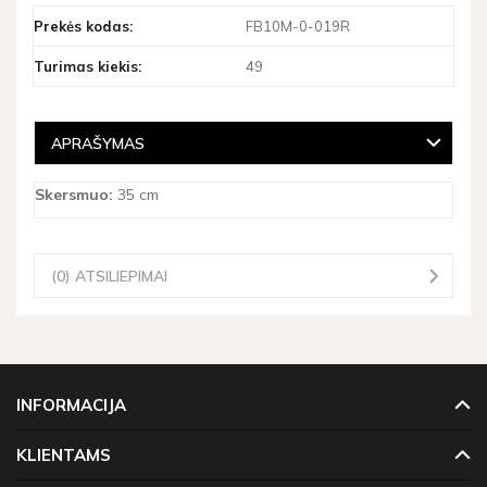
Prekės kodas:
FB10M-0-019R
Turimas kiekis:
49
APRAŠYMAS
Skersmuo:
35 cm
(0) ATSILIEPIMAI
INFORMACIJA
KLIENTAMS