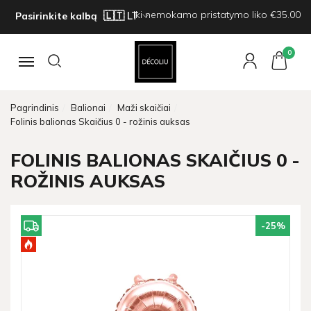
Iki nemokamo pristatymo liko €35.00
Pasirinkite kalbą
0
Navigacija
Pagrindinis
Balionai
Maži skaičiai
Folinis balionas Skaičius 0 - rožinis auksas
FOLINIS BALIONAS SKAIČIUS 0 -
ROŽINIS AUKSAS
-25
%