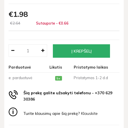
€1
98
€2
64
Sutaupote - €0
66
Parduotuvė
Likutis
Pristatymo laikas
e. parduotuvė
Pristatymas 1-2 d.d
5+
Šią prekę galite užsakyti telefonu -
+370 629
30386
Turite klausimų apie šią prekę?
Klauskite