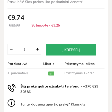
Paskubėk! Šios prekės liko paskutiniai vienetai!
€9
74
€12
98
Sutaupote - €3
25
Parduotuvė
Likutis
Pristatymo laikas
e. parduotuvė
Pristatymas 1-2 d.d
5+
Šią prekę galite užsakyti telefonu -
+370 629
30386
Turite klausimų apie šią prekę?
Klauskite