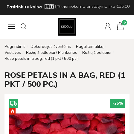
Iki nemokamo pristatymo liko €35.00
Pasirinkite kalbą
0
Navigacija
Pagrindinis
Dekoracijos šventėms
Pagal tematiką
Vestuvės
Rožių žiedlapiai / Plunksnos
Rožių žiedlapiai
Rose petals in a bag, red (1 pkt / 500 pc.)
ROSE PETALS IN A BAG, RED (1
PKT / 500 PC.)
-25
%