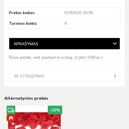
Prekės kodas:
PLRD500-007B
Turimas kiekis:
9
APRAŠYMAS
Rose petals, red, packed in a bag. (1 pkt / 500 pc.)
(0) ATSILIEPIMAI
Alternatyvios prekės
-25
%