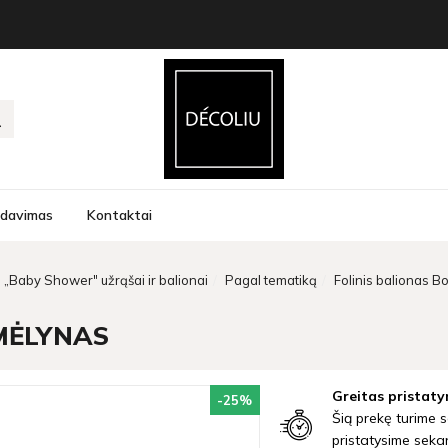
rdavimas
Kontaktai
„Baby Shower" užrąšai ir balionai
Pagal tematiką
Folinis balionas B
 MĖLYNAS
Greitas pristaty
-25
%
Šią prekę turime s
pristatysime seka