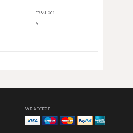
FB8M-001
9
WE ACCEPT