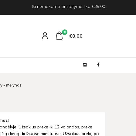
Iki nemokamo pristatymo liko €35.00
0
€0
00
oy - mėlynas
mas!
andėlyje. Užsakius prekę iki 12 valandos, prekę
nčią dieną didžiuose miestuose. Užsakius prekę po