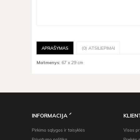
APRAŠYMAS
(0) ATSILIEPIMAI
Matmenys:
67 x 29 cm
INFORMACIJA
KLIE
Pirkimo sąlygos ir taisyklės
Visos p
Privatumo politika
Prekės 