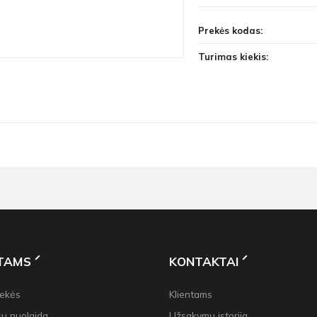
Prekės kodas:
Turimas kiekis:
NTAMS
KONTAKTAI
rekės
Klientams
su nuolaida
Užsakymų istorija