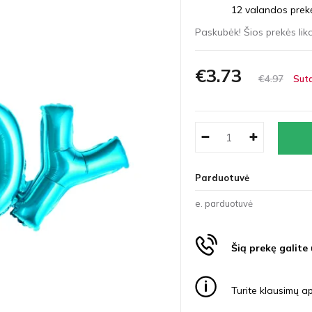
12 valandos prekės
Paskubėk! Šios prekės liko
€3
73
€4
97
Suta
Parduotuvė
e. parduotuvė
Šią prekę galite
Turite klausimų ap