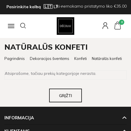
Iki nemokamo pristatymo liko €35.00
Pasirinkite kalbą
0
Navigacija
NATŪRALŪS KONFETI
Pagrindinis
Dekoracijos šventėms
Konfeti
Natūralūs konfeti
Atsiprašome, tačiau prekių kategorijoje nerasta.
GRĮŽTI
INFORMACIJA