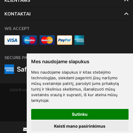
KLIENTAMS
KONTAKTAI
WE ACCEPT
SECURE PAYMENTS
Mes naudojame slapukus
Mes naudojame slapukus ir kitas stebėjimo
technologijas, siekdami pagerinti jūsų naršymo
mūsų svetainėje patirtį, parodyti jums pritaikytą
turinį ir tikslinius skelbimus, išanalizuoti mūsų
2026 © Visos teisės saugomos. Kopijuoti, platinti svetainės turinį be autorių
svetainės srautą ir suprasti, iš kur ateina mūsų
sutikimo draudžiama.
lankytojai.
Elektroninių parduotuvių nuoma
-
eShoprent.com
Sutinku
Keisti mano pasirinkimus
Rašyti
Skambinti