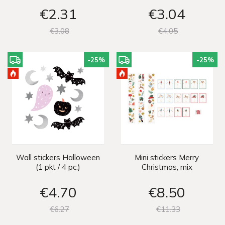
€2
31
€3
04
€3
08
€4
05
-25
%
-25
%
Wall stickers Halloween
Mini stickers Merry
(1 pkt / 4 pc.)
Christmas, mix
€4
70
€8
50
€6
27
€11
33