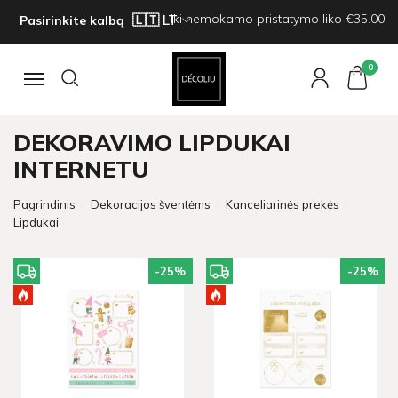
Iki nemokamo pristatymo liko €35.00
Pasirinkite kalbą
0
Navigacija
DEKORAVIMO LIPDUKAI
INTERNETU
Pagrindinis
Dekoracijos šventėms
Kanceliarinės prekės
Lipdukai
-25
%
-25
%