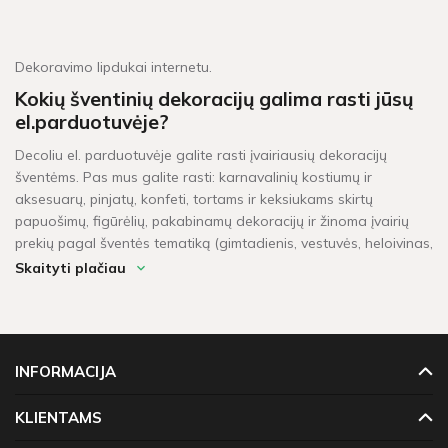
Dekoravimo lipdukai internetu.
Kokių šventinių dekoracijų galima rasti jūsų
el.parduotuvėje?
Decoliu el. parduotuvėje galite rasti įvairiausių dekoracijų
šventėms. Pas mus galite rasti: karnavalinių kostiumų ir
aksesuarų, pinjatų, konfeti, tortams ir keksiukams skirtų
papuošimų, figūrėlių, pakabinamų dekoracijų ir žinoma įvairių
prekių pagal šventės tematiką (gimtadienis, vestuvės, heloivinas,
kalėdos, krikštynos, mergvakaris, „baby shower" ir t.t.).
Skaityti plačiau
Per kiek laiko pristatomos prekės?
Šventinės dekoracijos pažymėtos žaliu sandėlio ženkleliu yra
pristatomos per 1-2 darbo dienas. Kitų dekoracijų, kurių vietoje
INFORMACIJA
neturime, pristatymas gali užtrukti tarp 4 - 16 darbo dienų.
Prekių krepšeliui, kuris didesnis neu 60 Eur, taikomas
KLIENTAMS
nemokamas pristatymas!