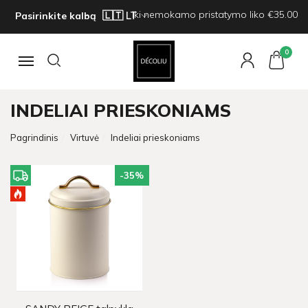
Iki nemokamo pristatymo liko €35.00
Pasirinkite kalbą
0
Navigacija
INDELIAI PRIESKONIAMS
Pagrindinis
Virtuvė
Indeliai prieskoniams
-35
%