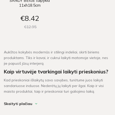
SANDY BEIGE talpykla
11xh18.5cm
€8
42
€12
95
Aukštos kokybės modernūs ir stilingi indeliai, skirti biriems
produktams. Tiks ir kavai, ir cukrui laikyti matomoje vietoje, nes
jie papuoš jūsų interjerą.
Kaip virtuvėje tvarkingai laikyti prieskonius?
Kad prieskoniai išlaikytų savo savybes, turėtume juos laikyti
sandariuose induose. Nederėtų jų laikyti per ilgai. Kaip ir visi
maisto produktai, taip ir prieskoniai turi galiojimo laiką.
Skaityti plačiau
Kaip greitai bus pristatytas mano