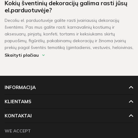
Kokių šventinių dekoracijų galima rasti jūsų
el.parduotuvėje?
Decoliu el. parduotuvėje galite rasti įvairiausių dekoracijų
šventėms. Pas mus galite rasti: karnavalinių kostiumų ir
aksesuarų, pinjatų, konfeti, tortams ir keksiukams skirtų
papuošimų, figūrėlių, pakabinamų dekoracijų ir žinoma įvairių
prekių pagal šventės tematiką (gimtadienis, vestuvės, heloivinas,
kalėdos, krikštynos, mergvakaris, „baby shower" ir t.t.).
Skaityti plačiau
Per kiek laiko pristatomos prekės?
Šventinės dekoracijos pažymėtos žaliu sandėlio ženkleliu yra
pristatomos per 1-2 darbo dienas. Kitų dekoracijų, kurių vietoje
INFORMACIJA
neturime, pristatymas gali užtrukti tarp 4 - 16 darbo dienų.
Prekių krepšeliui, kuris didesnis neu 60 Eur, taikomas
KLIENTAMS
nemokamas pristatymas!
KONTAKTAI
WE ACCEPT