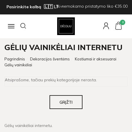
Iki nemokamo pristatymo liko €35.00
Pasirinkite kalbą
0
Navigacija
GĖLIŲ VAINIKĖLIAI INTERNETU
Pagrindinis
Dekoracijos šventėms
Kostiumai ir aksesuarai
Gėlių vainikėliai
Atsiprašome, tačiau prekių kategorijoje nerasta.
GRĮŽTI
Gėlių vainikėliai internetu.