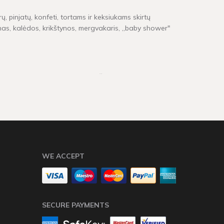
ų, pinjatų, konfeti, tortams ir keksiukams skirtų
inas, kalėdos, krikštynos, mergvakaris, „baby shower"
e neturime, pristatymas gali užtrukti tarp 4 - 16
WE ACCEPT
SECURE PAYMENTS