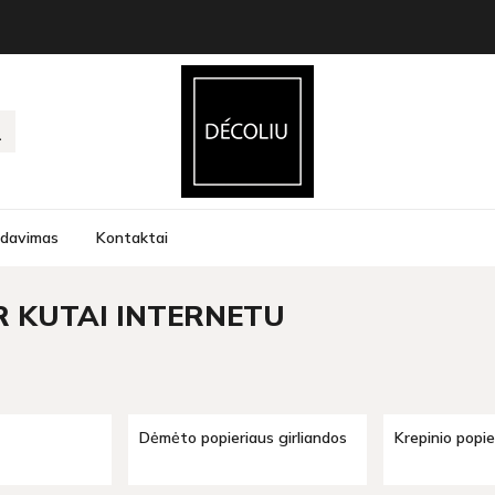
rdavimas
Kontaktai
R KUTAI INTERNETU
Dėmėto popieriaus girliandos
Krepinio popie