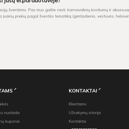
ti jūsų el.parduotuvėje?
acijų šventėms. Pas mus galite rasti: karnavalinių kostiumų ir aksesuar
 įvairių prekių pagal šventės tematiką (gimtadienis, vestuvės, heloiv
iu yra pristatomos per 1-2 darbo dienas. Kitų dekoracijų, kurių vietoj
0 Eur, taikomas nemokamas pristatymas!
NTAMS
KONTAKTAI
rekės
Klientams
su nuolaida
Užsakymų istorija
nų kuponai
Kontaktai