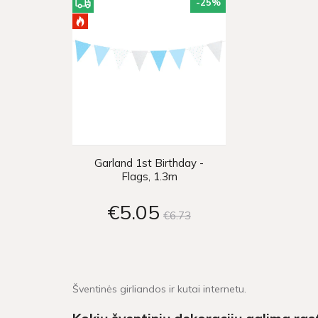
-25
%
Garland 1st Birthday -
Flags, 1.3m
€5
05
€6
73
Šventinės girliandos ir kutai internetu.