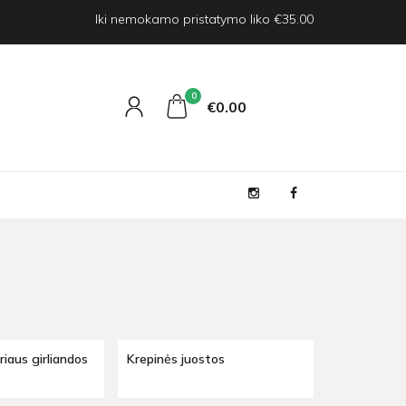
Iki nemokamo pristatymo liko €35.00
0
€0
00
riaus girliandos
Krepinės juostos