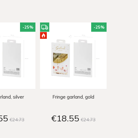
-25
%
-25
%
rland, silver
Fringe garland, gold
55
€18
55
€24
73
€24
73