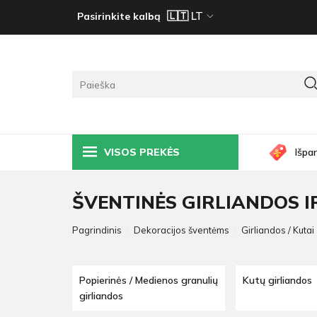
Pasirinkite kalbą
VISOS PREKĖS
Išpa
ŠVENTINĖS GIRLIANDOS I
Pagrindinis
Dekoracijos šventėms
Girliandos / Kutai
Popierinės / Medienos granulių
Kutų girliandos
girliandos