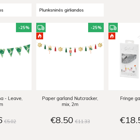
os
Plunksninės girliandos
-25
%
-25
%
ha - Leave,
Paper garland Nutcracker,
Fringe ga
3m
mix, 2m
6
€8
50
€18
€5
02
€11
33