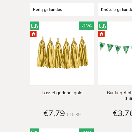
Perlų girliandos
Krištolo girliand
-25
%
Tassel garland, gold
Bunting Alo
1.
€7
79
€3
7
€10
39