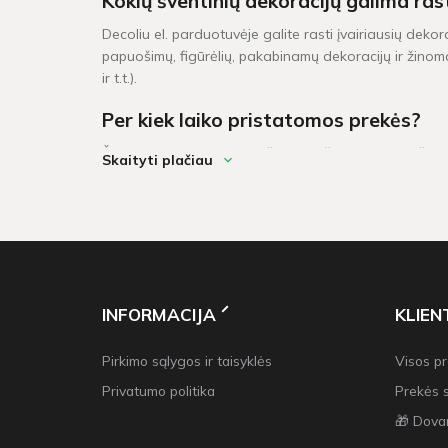
Kokių šventinių dekoracijų galima ras
Decoliu el. parduotuvėje galite rasti įvairiausių dekor
papuošimų, figūrėlių, pakabinamų dekoracijų ir žinoma
ir t.t.).
Per kiek laiko pristatomos prekės?
Šventinės dekoracijos pažymėtos žaliu sandėlio ženklel
Skaityti plačiau
darbo dienų. Prekių krepšeliui, kuris didesnis neu 6
INFORMACIJA
KLIE
Pirkimo sąlygos ir taisyklės
Visos p
Privatumo politika
Prekės 
🎁 Dova