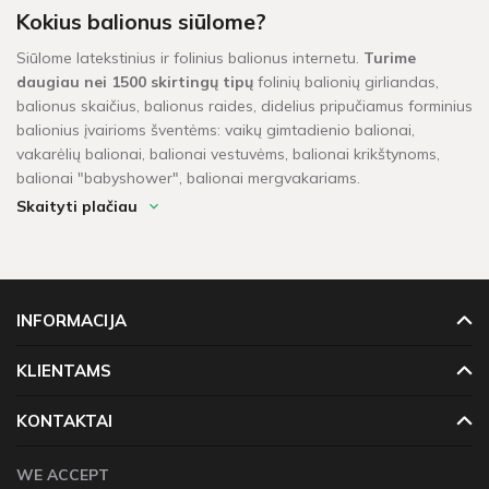
Kokius balionus siūlome?
Siūlome latekstinius ir folinius balionus internetu.
Turime
daugiau nei 1500 skirtingų tipų
folinių balionių girliandas,
balionus skaičius, balionus raides, didelius pripučiamus forminius
balionius įvairioms šventėms: vaikų gimtadienio balionai,
vakarėlių balionai, balionai vestuvėms, balionai krikštynoms,
balionai "babyshower", balionai mergvakariams.
Skaityti plačiau
Ar prekes turime sandėlyje?
Balionai pažymėti žaliu sandėlio ženkleliu yra pristatomi per 1-2
darbo dienas. Kitų balionų, kurių vietoje neturime, pristatymas
gali užtrukti tarp 4 - 16 darbo dienų. Prekių krepšeliui, kuris
INFORMACIJA
didesnis neu 60 Eur, taikomas nemokamas pristatymas!
KLIENTAMS
KONTAKTAI
WE ACCEPT