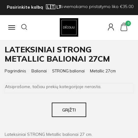
Iki nemokamo pristatymo liko €35.00
Pasirinkite kalbą
0
Navigacija
LATEKSINIAI STRONG
METALLIC BALIONAI 27CM
Pagrindinis
Balionai
STRONG balionai
Metallic 27cm
Atsiprašome, tačiau prekių kategorijoje nerasta.
GRĮŽTI
Lateksiniai STRONG Metallic balionai 27 cm.