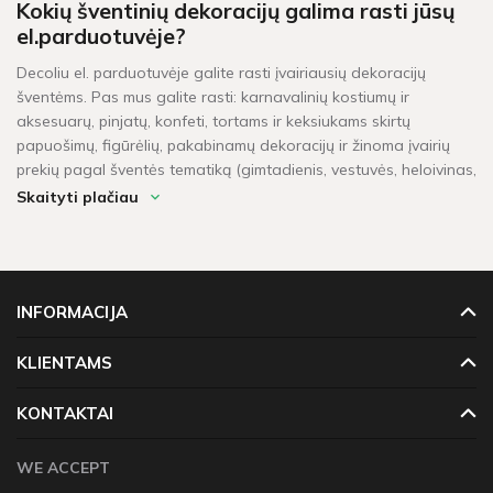
Kokių šventinių dekoracijų galima rasti jūsų
el.parduotuvėje?
Decoliu el. parduotuvėje galite rasti įvairiausių dekoracijų
šventėms. Pas mus galite rasti: karnavalinių kostiumų ir
aksesuarų, pinjatų, konfeti, tortams ir keksiukams skirtų
papuošimų, figūrėlių, pakabinamų dekoracijų ir žinoma įvairių
prekių pagal šventės tematiką (gimtadienis, vestuvės, heloivinas,
kalėdos, krikštynos, mergvakaris, „baby shower" ir t.t.).
Skaityti plačiau
Per kiek laiko pristatomos prekės?
Šventinės dekoracijos pažymėtos žaliu sandėlio ženkleliu yra
pristatomos per 1-2 darbo dienas. Kitų dekoracijų, kurių vietoje
INFORMACIJA
neturime, pristatymas gali užtrukti tarp 4 - 16 darbo dienų.
Prekių krepšeliui, kuris didesnis neu 60 Eur, taikomas
KLIENTAMS
nemokamas pristatymas!
KONTAKTAI
WE ACCEPT