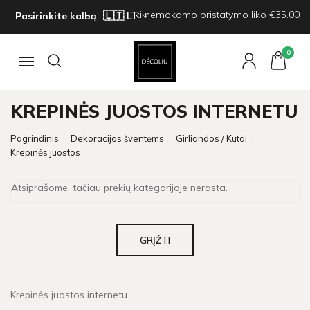
Iki nemokamo pristatymo liko €35.00
Pasirinkite kalbą
0
Navigacija
KREPINĖS JUOSTOS INTERNETU
Pagrindinis
Dekoracijos šventėms
Girliandos / Kutai
Krepinės juostos
Atsiprašome, tačiau prekių kategorijoje nerasta.
GRĮŽTI
Krepinės juostos internetu.