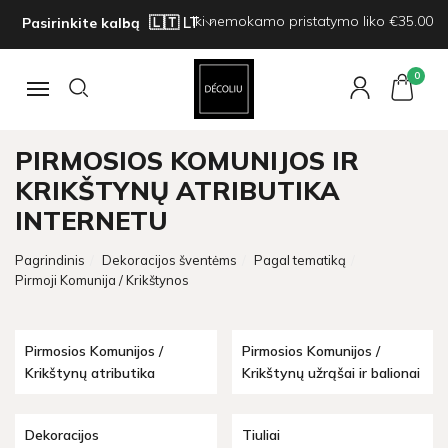
Iki nemokamo pristatymo liko €35.00
Pasirinkite kalbą
0
Navigacija
PIRMOSIOS KOMUNIJOS IR
KRIKŠTYNŲ ATRIBUTIKA
INTERNETU
Pagrindinis
Dekoracijos šventėms
Pagal tematiką
Pirmoji Komunija / Krikštynos
Pirmosios Komunijos /
Pirmosios Komunijos /
Krikštynų atributika
Krikštynų užrąšai ir balionai
Dekoracijos
Tiuliai