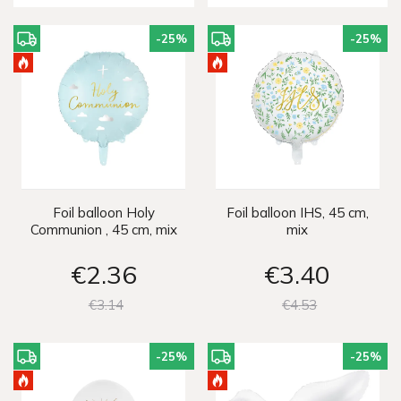
-25
%
-25
%
Foil balloon Holy
Foil balloon IHS, 45 cm,
Communion , 45 cm, mix
mix
€2
36
€3
40
€3
14
€4
53
-25
%
-25
%