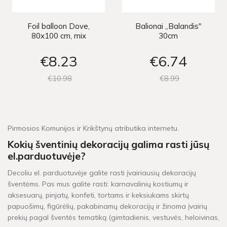
Foil balloon Dove,
Balionai „Balandis"
80x100 cm, mix
30cm
€8
23
€6
74
€10
98
€8
99
Pirmosios Komunijos ir Krikštynų atributika internetu.
Kokių šventinių dekoracijų galima rasti jūsų
el.parduotuvėje?
Decoliu el. parduotuvėje galite rasti įvairiausių dekoracijų
šventėms. Pas mus galite rasti: karnavalinių kostiumų ir
aksesuarų, pinjatų, konfeti, tortams ir keksiukams skirtų
papuošimų, figūrėlių, pakabinamų dekoracijų ir žinoma įvairių
prekių pagal šventės tematiką (gimtadienis, vestuvės, heloivinas,