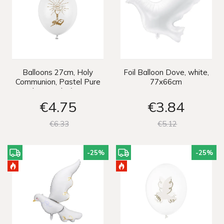
Balloons 27cm, Holy
Foil Balloon Dove, white,
Communion, Pastel Pure
77x66cm
White (1 pkt / 6 pc.)
€4
75
€3
84
€6
33
€5
12
-25
%
-25
%