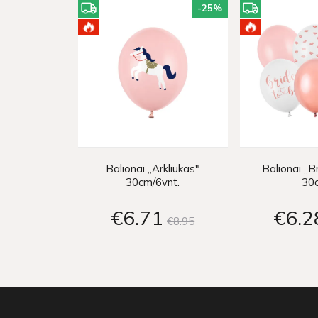
-25
%
Balionai „Arkliukas"
Balionai „B
30cm/6vnt.
30
€6
71
€6
2
€8
95