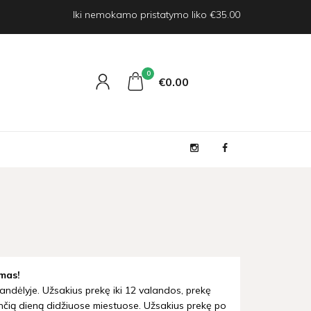
Iki nemokamo pristatymo liko €35.00
0
€0
00
mas!
andėlyje. Užsakius prekę iki 12 valandos, prekę
nčią dieną didžiuose miestuose. Užsakius prekę po