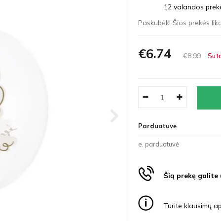
12 valandos prekės
Paskubėk! Šios prekės liko
€6
74
€8
99
Suta
Parduotuvė
e. parduotuvė
Šią prekę galite
Turite klausimų ap