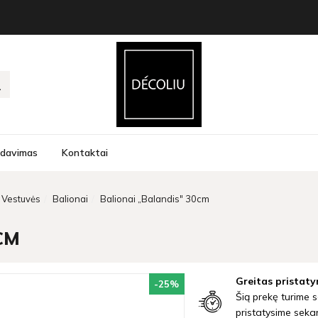
rdavimas
Kontaktai
Vestuvės
Balionai
Balionai „Balandis" 30cm
CM
Greitas pristaty
-25
%
Šią prekę turime s
pristatysime seka