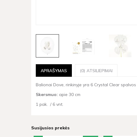
APRAŠYMAS
(0) ATSILIEPIMAI
Balionai Dove, rinkinyje yra 6 Crystal Clear spalvos
Skersmuo:
apie 30 cm
1 pak. / 6 vnt.
Susijusios prekės