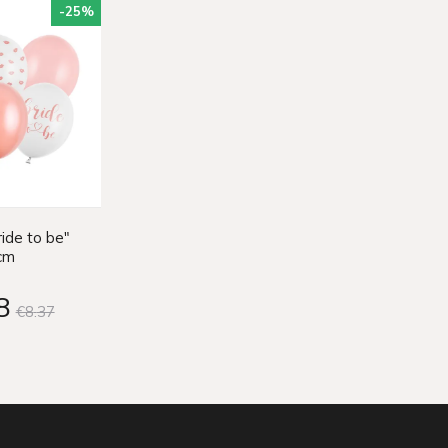
-25
%
ride to be"
cm
8
€8
37